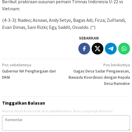
Berikut prakiraan susunan pemain Timnas Indonesia U-22 vs
Vietnam:
(4-3-3): Nadeo; Asnawi, Andy Setyo, Bagas Adi, Firza; Zulfiandi,
Evan Dimas, Sani Rizki; Egy, Saddil, Osvaldo. (*)
SEBARKAN
Navigasi
Pos sebelumnya
Pos berikutnya
Gubernur NA Penghargaan dari
Gagas Desa Sadar Pengawasan,
pos
DKNI
Bawaslu Koordinasi dengan Kepala
Desa Rannaloe
Tinggalkan Balasan
Alamat email Anda tidak akan dipublikasikan.
Ruas yang wajib ditandai
*