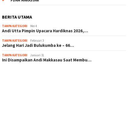
PDAM MAKASSAR
BERITA UTAMA
TANPA KATEGORI
Mei 4
Andi Utta Pimpin Upacara Hardiknas 2026,…
TANPA KATEGORI
Februari 3
Jelang Hari Jadi Bulukumba ke – 66…
TANPA KATEGORI
Januari 31
Ini Disampaikan Andi Makkasau Saat Membu…
scatter hitam mahjong rekomendasi
maxwin slot online
pola rumus slot gacor
admin slot gacor
situs judi online
bonus scatter hitam mahjong
pakar pola gacor slot online