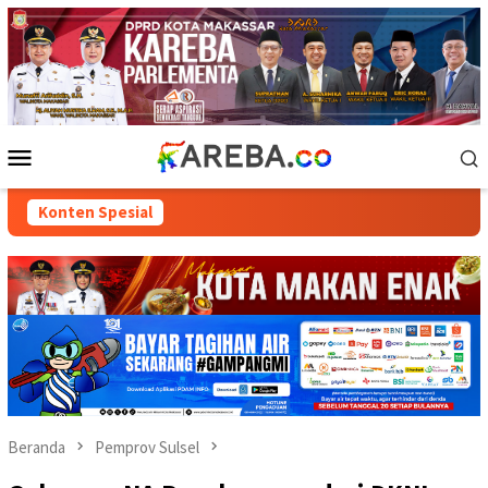
Loncat
ke
konten
Menu
Mobile
Konten Spesial
Beranda
Pemprov Sulsel