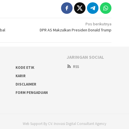
Pos berikutnya
qbal
DPR AS Makzulkan Presiden Donald Trump
JARINGAN SOCIAL
RSS
KODE ETIK
KARIR
DISCLAIMER
FORM PENGADUAN
Web Support By CV. Inovasi Digital Consultant Agency