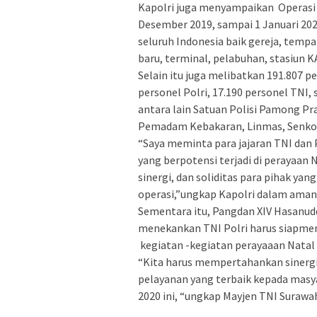
Kapolri juga menyampaikan Operasi L
Desember 2019, sampai 1 Januari 20
seluruh Indonesia baik gereja, temp
baru, terminal, pelabuhan, stasiun K
Selain itu juga melibatkan 191.807 
personel Polri, 17.190 personel TNI, 
antara lain Satuan Polisi Pamong Pr
Pemadam Kebakaran, Linmas, Senkom
“Saya meminta para jajaran TNI dan 
yang berpotensi terjadi di perayaan
sinergi, dan soliditas para pihak ya
operasi,”ungkap Kapolri dalam aman
Sementara itu, Pangdan XIV Hasanud
menekankan TNI Polri harus siapme
kegiatan -kegiatan perayaaan Natal 
“Kita harus mempertahankan sinergit
pelayanan yang terbaik kepada masy
2020 ini, “ungkap Mayjen TNI Surawa