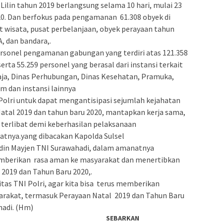
admin s
ilin tahun 2019 berlangsung selama 10 hari, mulai 23
situs ju
20. Dan berfokus pada pengamanan 61.308 obyek di
bonus s
at wisata, pusat perbelanjaan, obyek perayaan tahun
A, dan bandara,.
pakar p
personel pengamanan gabungan yang terdiri atas 121.358
prediks
serta 55.259 personel yang berasal dari instansi terkait
aja, Dinas Perhubungan, Dinas Kesehatan, Pramuka,
 dan instansi lainnya
Polri untuk dapat mengantisipasi sejumlah kejahatan
 Natal 2019 dan tahun baru 2020, mantapkan kerja sama,
ng terlibat demi keberhasilan pelaksanaan
atnya.yang dibacakan Kapolda Sulsel
din Mayjen TNI Surawahadi, dalam amanatnya
mberikan rasa aman ke masyarakat dan menertibkan
2019 dan Tahun Baru 2020,.
as TNI Polri, agar kita bisa terus memberikan
arakat, termasuk Perayaan Natal 2019 dan Tahun Baru
hadi. (Hm)
SEBARKAN