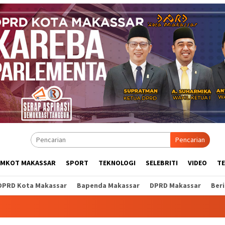
Pencarian
EMKOT MAKASSAR
SPORT
TEKNOLOGI
SELEBRITI
VIDEO
T
DPRD Kota Makassar
Bapenda Makassar
DPRD Makassar
Ber