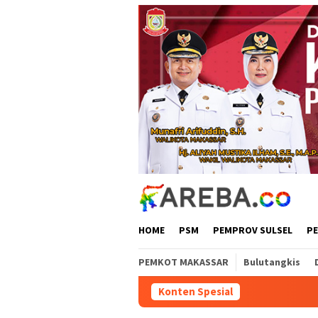
Loncat
ke
konten
HOME
PSM
PEMPROV SULSEL
P
PEMKOT MAKASSAR
Bulutangkis
Konten Spesial