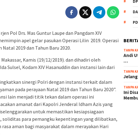
DP
DA
PD
Irjen Pol Drs. Mas Guntur Laupe dan Pangdam XIV
BERIT
emimpin apel gelar pasukan Operasi Lilin 2019. Operasi
 Natal 2019 dan Tahun Baru 2020.
TANPA K
Andi U
 Makassar, Kamis (19/12/2019). dan dihadiri oleh
…
a Sulsel, Kodam XIV Hasanuddin dan instansi lain dari
TANPA K
Jelang
 tingkatkan sinergi Polri dengan instansi terkait dalam
TANPA K
aman pada perayaan Natal 2019 dan Tahun Baru 2020”.
Ini Di
nsi lain menjadi titik tekan dalam operasi ini
Memb
acakan amanat dari Kapolri Jenderal Idham Azis yang
iselenggarakan untuk memastikan kesiapsiagaan
scatter
 soliditas para pemangku kepentingan yang dilibatkan,
maxwin 
rasa aman bagi masyarakat dalam merayakan Hari
pola ru
0