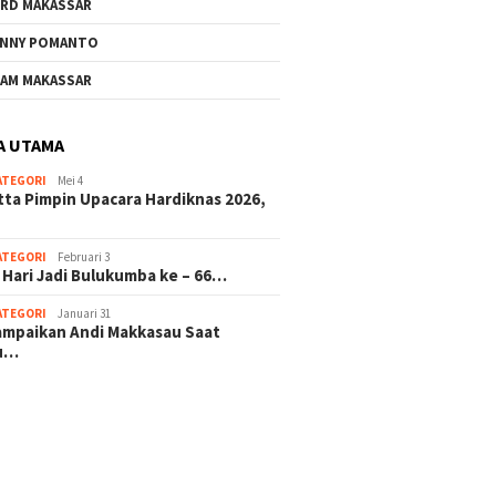
RD MAKASSAR
NNY POMANTO
AM MAKASSAR
A UTAMA
ATEGORI
Mei 4
tta Pimpin Upacara Hardiknas 2026,
ATEGORI
Februari 3
 Hari Jadi Bulukumba ke – 66…
ATEGORI
Januari 31
sampaikan Andi Makkasau Saat
u…
 hitam mahjong rekomendasi
slot online
mus slot gacor