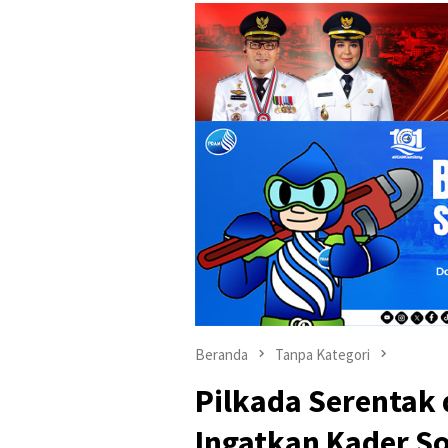
Beranda
Tanpa Kategori
Pilkada Serentak 
Ingatkan Kader S