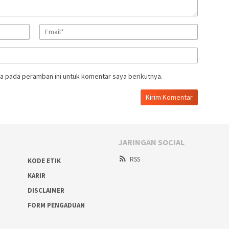
a pada peramban ini untuk komentar saya berikutnya.
JARINGAN SOCIAL
RSS
KODE ETIK
KARIR
DISCLAIMER
FORM PENGADUAN