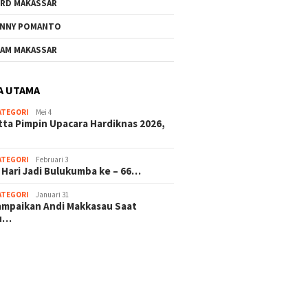
RD MAKASSAR
NNY POMANTO
AM MAKASSAR
A UTAMA
ATEGORI
Mei 4
tta Pimpin Upacara Hardiknas 2026,
ATEGORI
Februari 3
 Hari Jadi Bulukumba ke – 66…
ATEGORI
Januari 31
sampaikan Andi Makkasau Saat
u…
 hitam mahjong rekomendasi
slot online
mus slot gacor