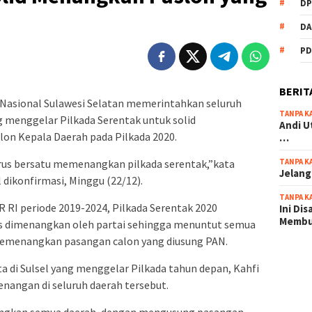
DP
DA
PD
BERIT
t Nasional Sulawesi Selatan memerintahkan seluruh
TANPA K
g menggelar Pilkada Serentak untuk solid
Andi U
n Kepala Daerah pada Pilkada 2020.
…
TANPA K
arus bersatu memenangkan pilkada serentak,”kata
Jelang
 dikonfirmasi, Minggu (22/12).
TANPA K
 RI periode 2019-2024, Pilkada Serentak 2020
Ini Di
Memb
us dimenangkan oleh partai sehingga menuntut semua
memenangkan pasangan calon yang diusung PAN.
scatter
a di Sulsel yang menggelar Pilkada tahun depan, Kahfi
maxwin 
ngan di seluruh daerah tersebut.
pola ru
angkan semua daerah, dengan mengusung pasangan