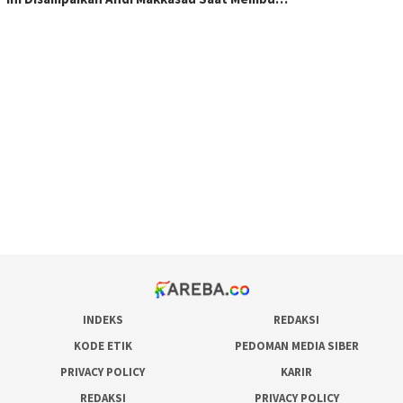
scatter hitam mahjong rekomendasi
maxwin slot online
pola rumus slot gacor
admin slot gacor
situs judi online
bonus scatter hitam mahjong
pakar pola gacor slot online
prediksi juara taruhan bola
INDEKS
REDAKSI
KODE ETIK
PEDOMAN MEDIA SIBER
PRIVACY POLICY
KARIR
REDAKSI
PRIVACY POLICY