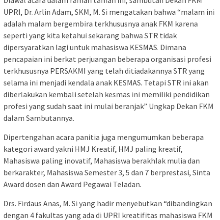
Diawal acara dalam ramah tamah ini, sambutan Dekan FKM
UPRI, Dr. Arlin Adam, SKM, M. Si mengatakan bahwa “malam ini
adalah malam bergembira terkhususnya anak FKM karena
seperti yang kita ketahui sekarang bahwa STR tidak
dipersyaratkan lagi untuk mahasiswa KESMAS. Dimana
pencapaian ini berkat perjuangan beberapa organisasi profesi
terkhususnya PERSAKMI yang telah ditiadakannya STR yang
selama ini menjadi kendala anak KESMAS. Tetapi STR ini akan
diberlakukan kembali setelah kesmas ini memiliki pendidikan
profesi yang sudah saat ini mulai beranjak” Ungkap Dekan FKM
dalam Sambutannya.
Dipertengahan acara panitia juga mengumumkan beberapa
kategori award yakni HMJ Kreatif, HMJ paling kreatif,
Mahasiswa paling inovatif, Mahasiswa berakhlak mulia dan
berkarakter, Mahasiswa Semester 3, 5 dan 7 berprestasi, Sinta
Award dosen dan Award Pegawai Teladan.
Drs. Firdaus Anas, M. Si yang hadir menyebutkan “dibandingkan
dengan 4 fakultas yang ada di UPRI kreatifitas mahasiswa FKM