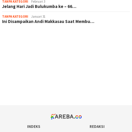
TANPA KATEGORI
Februari 3
Jelang Hari Jadi Bulukumba ke – 66…
TANPA KATEGORI
Januari 31
Ini Disampaikan Andi Makkasau Saat Membu…
scatter hitam mahjong rekomendasi
maxwin slot online
pola rumus slot gacor
admin slot gacor
situs judi online
bonus scatter hitam mahjong
pakar pola gacor slot online
prediksi juara taruhan bola
INDEKS
REDAKSI