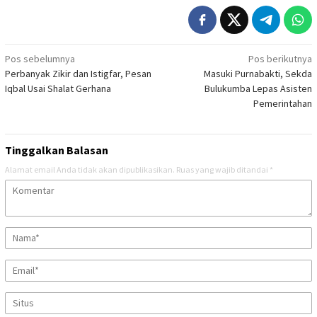
Navigasi
Pos sebelumnya
Pos berikutnya
Perbanyak Zikir dan Istigfar, Pesan
Masuki Purnabakti, Sekda
pos
Iqbal Usai Shalat Gerhana
Bulukumba Lepas Asisten
Pemerintahan
Tinggalkan Balasan
Alamat email Anda tidak akan dipublikasikan.
Ruas yang wajib ditandai
*