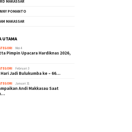
RD MAKASSAR
NNY POMANTO
AM MAKASSAR
A UTAMA
ATEGORI
Mei 4
tta Pimpin Upacara Hardiknas 2026,
ATEGORI
Februari 3
 Hari Jadi Bulukumba ke – 66…
ATEGORI
Januari 31
sampaikan Andi Makkasau Saat
u…
 hitam mahjong rekomendasi
slot online
mus slot gacor