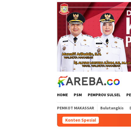
Loncat
ke
konten
HOME
PSM
PEMPROV SULSEL
P
PEMKOT MAKASSAR
Bulutangkis
Konten Spesial