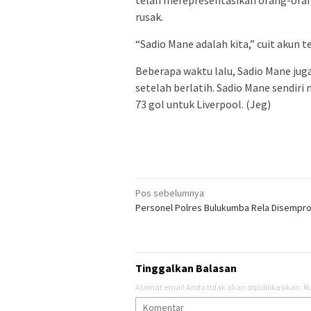
rusak.
“Sadio Mane adalah kita,” cuit akun t
Beberapa waktu lalu, Sadio Mane j
setelah berlatih. Sadio Mane sendir
73 gol untuk Liverpool. (Jeg)
Navigasi
Pos sebelumnya
Personel Polres Bulukumba Rela Disemprot
pos
Tinggalkan Balasan
Alamat email Anda tidak akan dipublikasikan.
Ru