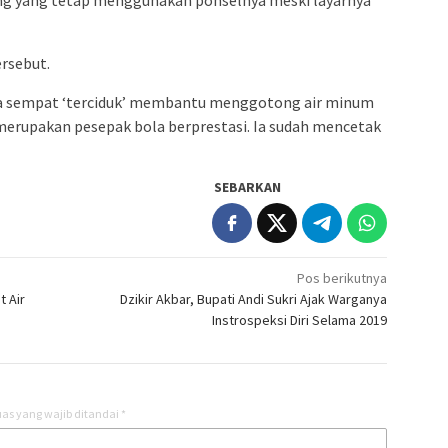
admin s
situs ju
bonus s
ersebut.
pakar p
uga sempat ‘terciduk’ membantu menggotong air minum
prediks
i merupakan pesepak bola berprestasi. Ia sudah mencetak
SEBARKAN
Pos berikutnya
 Air
Dzikir Akbar, Bupati Andi Sukri Ajak Warganya
Instrospeksi Diri Selama 2019
as yang wajib ditandai
*