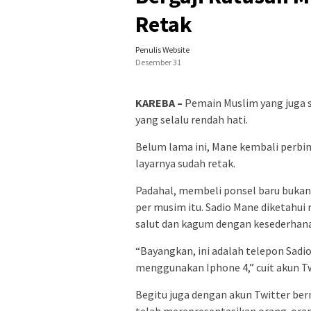
Retak
Penulis Website
Desember 31
KAREBA –
Pemain Muslim yang juga s
yang selalu rendah hati.
Belum lama ini, Mane kembali perb
layarnya sudah retak.
Padahal, membeli ponsel baru bukan 
per musim itu. Sadio Mane diketahui
salut dan kagum dengan kesederhana
“Bayangkan, ini adalah telepon Sadi
menggunakan Iphone 4,” cuit akun Tw
Begitu juga dengan akun Twitter be
telah merepresentasikan orang-ora