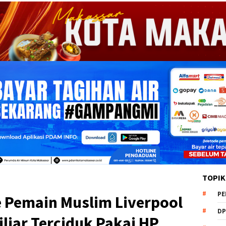
TOPIK
PE
e Pemain Muslim Liverpool
DP
iliar Terciduk Pakai HP