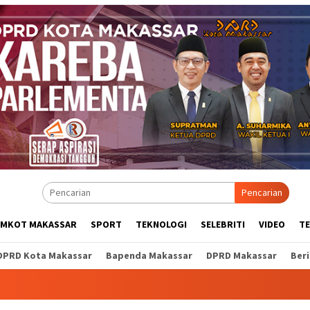
Pencarian
EMKOT MAKASSAR
SPORT
TEKNOLOGI
SELEBRITI
VIDEO
T
DPRD Kota Makassar
Bapenda Makassar
DPRD Makassar
Ber