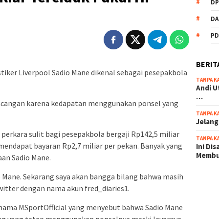
DP
DA
PD
BERIT
tiker Liverpool Sadio Mane dikenal sebagai pesepakbola
TANPA K
Andi U
…
incangan karena kedapatan menggunakan ponsel yang
TANPA K
Jelang
perkara sulit bagi pesepakbola bergaji Rp142,5 miliar
TANPA K
 mendapat bayaran Rp2,7 miliar per pekan. Banyak yang
Ini Di
Memb
an Sadio Mane.
o Mane. Sekarang saya akan bangga bilang bahwa masih
scatter
itter dengan nama akun fred_diaries1.
maxwin 
rnama MSportOfficial yang menyebut bahwa Sadio Mane
pola ru
ng yang tetap menggunakan ponselnya meski layarnya