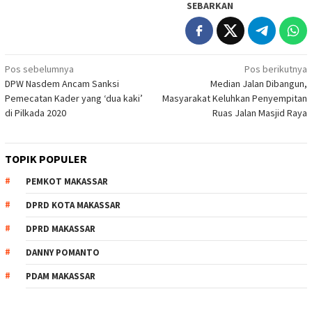
SEBARKAN
Navigasi
Pos sebelumnya
Pos berikutnya
DPW Nasdem Ancam Sanksi
Median Jalan Dibangun,
pos
Pemecatan Kader yang ‘dua kaki’
Masyarakat Keluhkan Penyempitan
di Pilkada 2020
Ruas Jalan Masjid Raya
TOPIK POPULER
PEMKOT MAKASSAR
DPRD KOTA MAKASSAR
DPRD MAKASSAR
DANNY POMANTO
PDAM MAKASSAR