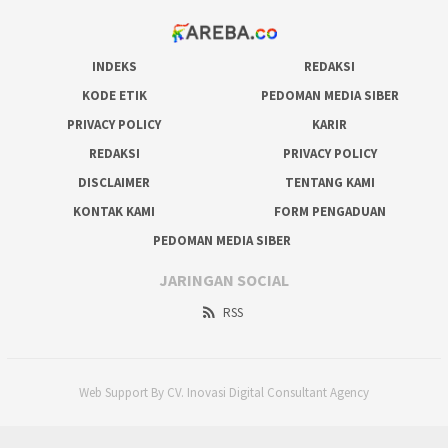
INDEKS
REDAKSI
KODE ETIK
PEDOMAN MEDIA SIBER
PRIVACY POLICY
KARIR
REDAKSI
PRIVACY POLICY
DISCLAIMER
TENTANG KAMI
KONTAK KAMI
FORM PENGADUAN
PEDOMAN MEDIA SIBER
JARINGAN SOCIAL
RSS
Web Support By CV. Inovasi Digital Consultant Agency