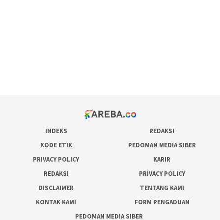
pola rumus slot gacor
admin slot gacor
situs judi online
bonus scatter hitam mahjong
pakar pola gacor slot online
prediksi juara taruhan bola
INDEKS
REDAKSI
KODE ETIK
PEDOMAN MEDIA SIBER
PRIVACY POLICY
KARIR
REDAKSI
PRIVACY POLICY
DISCLAIMER
TENTANG KAMI
KONTAK KAMI
FORM PENGADUAN
PEDOMAN MEDIA SIBER