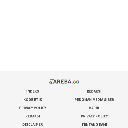
scatter hitam mahjong rekomendasi
maxwin slot online
pola rumus slot gacor
admin slot gacor
situs judi online
bonus scatter hitam mahjong
pakar pola gacor slot online
prediksi juara taruhan bola
INDEKS
REDAKSI
KODE ETIK
PEDOMAN MEDIA SIBER
PRIVACY POLICY
KARIR
REDAKSI
PRIVACY POLICY
DISCLAIMER
TENTANG KAMI