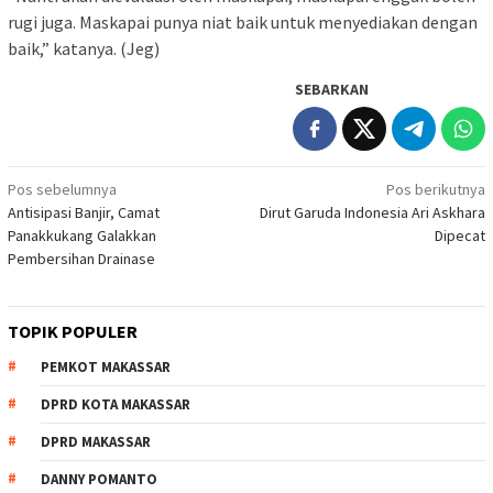
rugi juga. Maskapai punya niat baik untuk menyediakan dengan
baik,” katanya. (Jeg)
SEBARKAN
Navigasi
Pos sebelumnya
Pos berikutnya
Antisipasi Banjir, Camat
Dirut Garuda Indonesia Ari Askhara
pos
Panakkukang Galakkan
Dipecat
Pembersihan Drainase
TOPIK POPULER
PEMKOT MAKASSAR
DPRD KOTA MAKASSAR
DPRD MAKASSAR
DANNY POMANTO