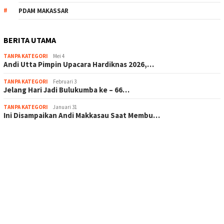
PDAM MAKASSAR
BERITA UTAMA
TANPA KATEGORI
Mei 4
Andi Utta Pimpin Upacara Hardiknas 2026,…
TANPA KATEGORI
Februari 3
Jelang Hari Jadi Bulukumba ke – 66…
TANPA KATEGORI
Januari 31
Ini Disampaikan Andi Makkasau Saat Membu…
scatter hitam mahjong rekomendasi
maxwin slot online
pola rumus slot gacor
admin slot gacor
situs judi online
bonus scatter hitam mahjong
pakar pola gacor slot online