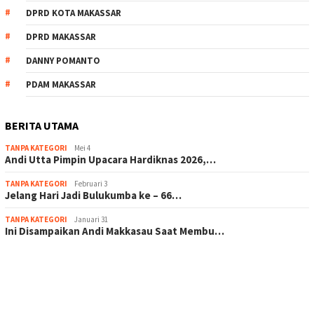
DPRD KOTA MAKASSAR
DPRD MAKASSAR
DANNY POMANTO
PDAM MAKASSAR
BERITA UTAMA
TANPA KATEGORI
Mei 4
Andi Utta Pimpin Upacara Hardiknas 2026,…
TANPA KATEGORI
Februari 3
Jelang Hari Jadi Bulukumba ke – 66…
TANPA KATEGORI
Januari 31
Ini Disampaikan Andi Makkasau Saat Membu…
scatter hitam mahjong rekomendasi
maxwin slot online
pola rumus slot gacor