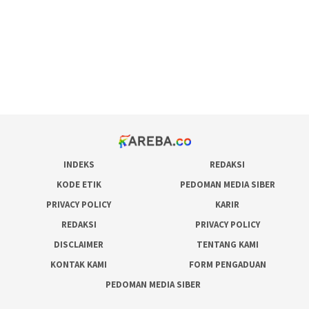
admin slot gacor
situs judi online
bonus scatter hitam mahjong
pakar pola gacor slot online
prediksi juara taruhan bola
INDEKS
REDAKSI
KODE ETIK
PEDOMAN MEDIA SIBER
PRIVACY POLICY
KARIR
REDAKSI
PRIVACY POLICY
DISCLAIMER
TENTANG KAMI
KONTAK KAMI
FORM PENGADUAN
PEDOMAN MEDIA SIBER