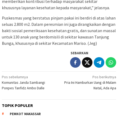
memberikan kontribusi terhadap masyarakat sekitar
khususnya layanan kesehatan kepada masyarakat,” jelasnya.
Puskesmas yang berstatus pinjam pakai ini berdiri di atas lahan
seluas 2.800 m2. Dalam peresmian ini juga dirangkaikan dengan
bakti sosial pemeriksaan kesehatan gratis, dan sunatan massal
untuk 130 anak yang berdomisili di sekitar kawasan Tanjung
Bunga, khususnya di sekitar Kecamatan Mariso. (Jeg)
SEBARKAN
Navigasi
Pos sebelumnya
Pos berikutnya
Komunitas Janda Sambangi
Pria Ini Hamburkan Uang di Malam
pos
Ponpes Tanfidz Ambo Dalle
Natal, Ada Apa
TOPIK POPULER
PEMKOT MAKASSAR