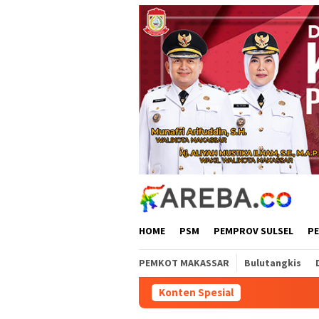
Loncat
ke
konten
HOME
PSM
PEMPROV SULSEL
P
PEMKOT MAKASSAR
Bulutangkis
Konten Spesial