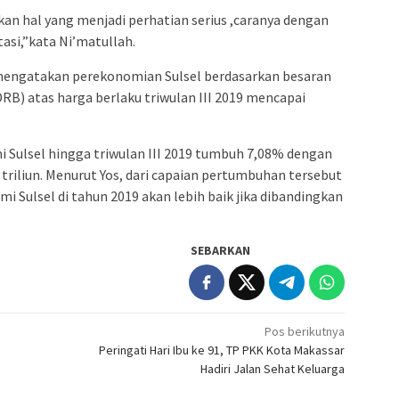
admin s
n hal yang menjadi perhatian serius ,caranya dengan
situs ju
si,”kata Ni’matullah.
bonus s
pakar p
 mengatakan perekonomian Sulsel berdasarkan besaran
B) atas harga berlaku triwulan III 2019 mencapai
prediks
 Sulsel hingga triwulan III 2019 tumbuh 7,08% dengan
triliun. Menurut Yos, dari capaian pertumbuhan tersebut
 Sulsel di tahun 2019 akan lebih baik jika dibandingkan
SEBARKAN
Pos berikutnya
Peringati Hari Ibu ke 91, TP PKK Kota Makassar
Hadiri Jalan Sehat Keluarga