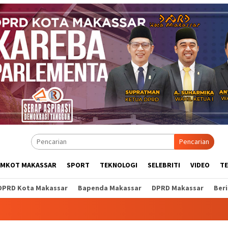
Pencarian
EMKOT MAKASSAR
SPORT
TEKNOLOGI
SELEBRITI
VIDEO
T
DPRD Kota Makassar
Bapenda Makassar
DPRD Makassar
Ber