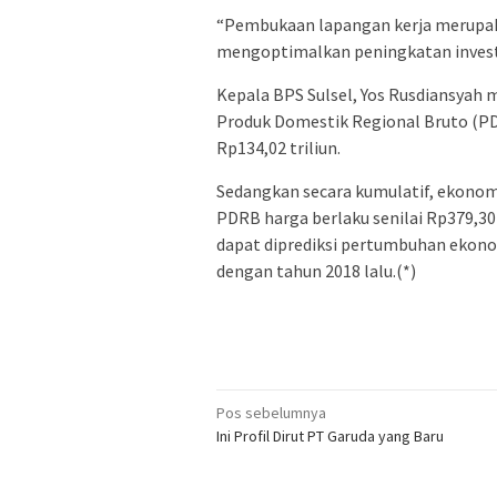
“Pembukaan lapangan kerja merupaka
mengoptimalkan peningkatan investa
Kepala BPS Sulsel, Yos Rusdiansyah
Produk Domestik Regional Bruto (PDR
Rp134,02 triliun.
Sedangkan secara kumulatif, ekonomi
PDRB harga berlaku senilai Rp379,30 
dapat diprediksi pertumbuhan ekonomi
dengan tahun 2018 lalu.(*)
Navigasi
Pos sebelumnya
Ini Profil Dirut PT Garuda yang Baru
pos