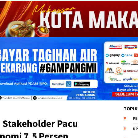
TOPIK
PE
 Stakeholder Pacu
DP
nomi 7,5 Persen