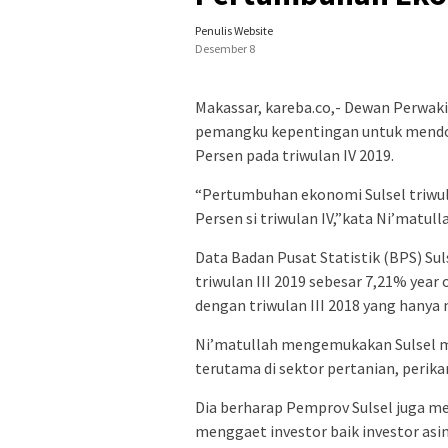
Penulis Website
Desember 8
Makassar, kareba.co,- Dewan Perwak
pemangku kepentingan untuk mendor
Persen pada triwulan IV 2019.
“Pertumbuhan ekonomi Sulsel triwulan
Persen si triwulan IV,”kata Ni’matul
Data Badan Pusat Statistik (BPS) S
triwulan III 2019 sebesar 7,21% year 
dengan triwulan III 2018 yang hanya 
Ni’matullah mengemukakan Sulsel m
terutama di sektor pertanian, perika
Dia berharap Pemprov Sulsel juga m
menggaet investor baik investor asi