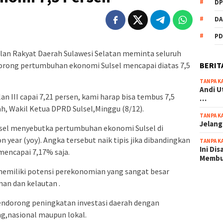
DP
DA
PD
ilan Rakyat Daerah Sulawesi Selatan meminta seluruh
BERIT
ong pertumbuhan ekonomi Sulsel mencapai diatas 7,5
TANPA K
Andi U
 III capai 7,21 persen, kami harap bisa tembus 7,5
…
lah, Wakil Ketua DPRD Sulsel,Minggu (8/12).
TANPA K
Jelang
ulsel menyebutka pertumbuhan ekonomi Sulsel di
on year (yoy). Angka tersebut naik tipis jika dibandingkan
TANPA K
Ini Di
mencapai 7,17% saja.
Memb
emiliki potensi perekonomian yang sangat besar
nan dan kelautan .
scatter
maxwin 
endorong peningkatan investasi daerah dengan
pola ru
ng,nasional maupun lokal.