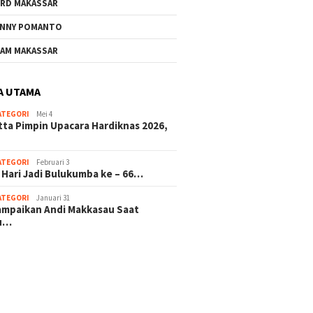
RD MAKASSAR
NNY POMANTO
AM MAKASSAR
A UTAMA
ATEGORI
Mei 4
tta Pimpin Upacara Hardiknas 2026,
ATEGORI
Februari 3
 Hari Jadi Bulukumba ke – 66…
ATEGORI
Januari 31
sampaikan Andi Makkasau Saat
u…
 hitam mahjong rekomendasi
slot online
mus slot gacor