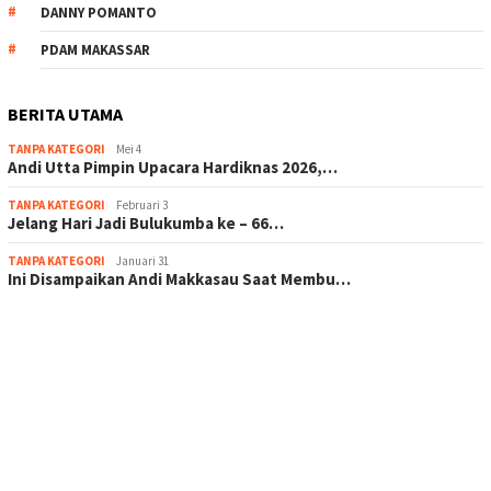
DANNY POMANTO
PDAM MAKASSAR
BERITA UTAMA
TANPA KATEGORI
Mei 4
Andi Utta Pimpin Upacara Hardiknas 2026,…
TANPA KATEGORI
Februari 3
Jelang Hari Jadi Bulukumba ke – 66…
TANPA KATEGORI
Januari 31
Ini Disampaikan Andi Makkasau Saat Membu…
scatter hitam mahjong rekomendasi
maxwin slot online
pola rumus slot gacor
admin slot gacor
situs judi online
bonus scatter hitam mahjong