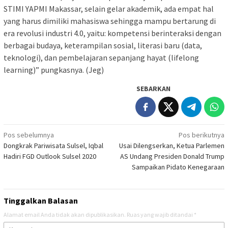
STIMI YAPMI Makassar, selain gelar akademik, ada empat hal
yang harus dimiliki mahasiswa sehingga mampu bertarung di
era revolusi industri 4.0, yaitu: kompetensi berinteraksi dengan
berbagai budaya, keterampilan sosial, literasi baru (data,
teknologi), dan pembelajaran sepanjang hayat (lifelong
learning)” pungkasnya. (Jeg)
SEBARKAN
Navigasi
Pos sebelumnya
Pos berikutnya
Dongkrak Pariwisata Sulsel, Iqbal
Usai Dilengserkan, Ketua Parlemen
pos
Hadiri FGD Outlook Sulsel 2020
AS Undang Presiden Donald Trump
Sampaikan Pidato Kenegaraan
Tinggalkan Balasan
Alamat email Anda tidak akan dipublikasikan.
Ruas yang wajib ditandai
*