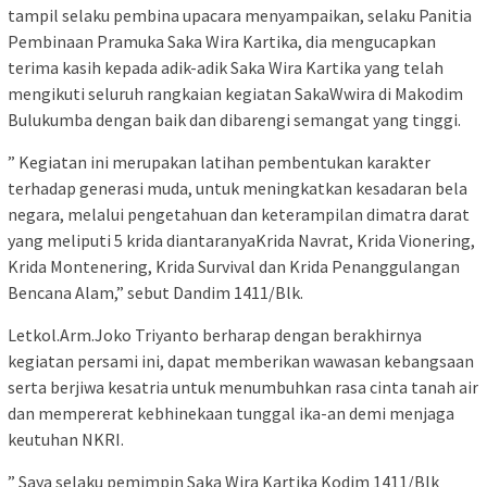
tampil selaku pembina upacara menyampaikan, selaku Panitia
Pembinaan Pramuka Saka Wira Kartika, dia mengucapkan
terima kasih kepada adik-adik Saka Wira Kartika yang telah
mengikuti seluruh rangkaian kegiatan SakaWwira di Makodim
Bulukumba dengan baik dan dibarengi semangat yang tinggi.
” Kegiatan ini merupakan latihan pembentukan karakter
terhadap generasi muda, untuk meningkatkan kesadaran bela
negara, melalui pengetahuan dan keterampilan dimatra darat
yang meliputi 5 krida diantaranyaKrida Navrat, Krida Vionering,
Krida Montenering, Krida Survival dan Krida Penanggulangan
Bencana Alam,” sebut Dandim 1411/Blk.
Letkol.Arm.Joko Triyanto berharap dengan berakhirnya
kegiatan persami ini, dapat memberikan wawasan kebangsaan
serta berjiwa kesatria untuk menumbuhkan rasa cinta tanah air
dan mempererat kebhinekaan tunggal ika-an demi menjaga
keutuhan NKRI.
” Saya selaku pemimpin Saka Wira Kartika Kodim 1411/Blk