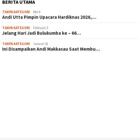
BERITA UTAMA
TANPA KATEGORI
Mei 4
Andi Utta Pimpin Upacara Hardiknas 2026,…
TANPA KATEGORI
Februari 3
Jelang Hari Jadi Bulukumba ke – 66…
TANPA KATEGORI
Januari 31
Ini Disampaikan Andi Makkasau Saat Membu…
scatter hitam mahjong rekomendasi
maxwin slot online
pola rumus slot gacor
admin slot gacor
situs judi online
bonus scatter hitam mahjong
pakar pola gacor slot online
prediksi juara taruhan bola