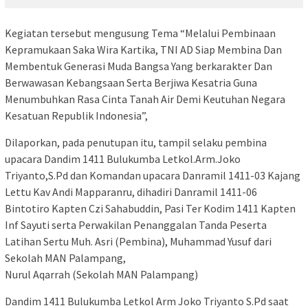
Kegiatan tersebut mengusung Tema “Melalui Pembinaan
Kepramukaan Saka Wira Kartika, TNI AD Siap Membina Dan
Membentuk Generasi Muda Bangsa Yang berkarakter Dan
Berwawasan Kebangsaan Serta Berjiwa Kesatria Guna
Menumbuhkan Rasa Cinta Tanah Air Demi Keutuhan Negara
Kesatuan Republik Indonesia”,
Dilaporkan, pada penutupan itu, tampil selaku pembina
upacara Dandim 1411 Bulukumba Letkol.Arm.Joko
Triyanto,S.Pd dan Komandan upacara Danramil 1411-03 Kajang
Lettu Kav Andi Mapparanru, dihadiri Danramil 1411-06
Bintotiro Kapten Czi Sahabuddin, Pasi Ter Kodim 1411 Kapten
Inf Sayuti serta Perwakilan Penanggalan Tanda Peserta
Latihan Sertu Muh. Asri (Pembina), Muhammad Yusuf dari
Sekolah MAN Palampang,
Nurul Aqarrah (Sekolah MAN Palampang)
Dandim 1411 Bulukumba Letkol Arm Joko Triyanto S.Pd saat