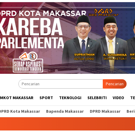
Pencarian
EMKOT MAKASSAR
SPORT
TEKNOLOGI
SELEBRITI
VIDEO
T
DPRD Kota Makassar
Bapenda Makassar
DPRD Makassar
Ber