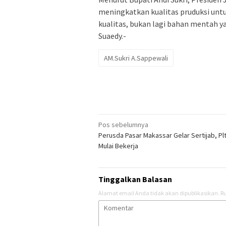
meningkatkan kualitas pruduksi un
kualitas, bukan lagi bahan mentah ya
Suaedy.-
AM.Sukri A.Sappewali
Navigasi
Pos sebelumnya
Perusda Pasar Makassar Gelar Sertijab, Plt
pos
Mulai Bekerja
Tinggalkan Balasan
Alamat email Anda tidak akan dipublikasikan.
Ru