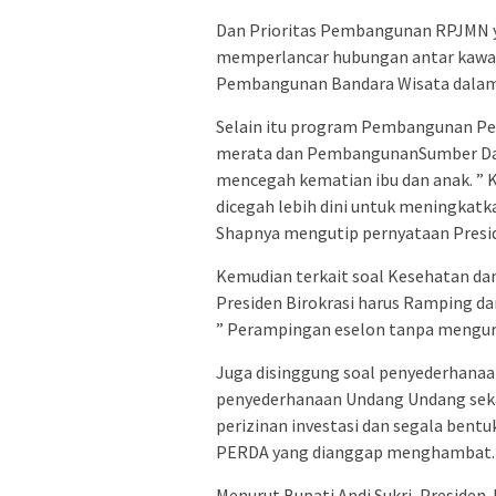
Dan Prioritas Pembangunan RPJMN y
memperlancar hubungan antar kawa
Pembangunan Bandara Wisata dalam 
Selain itu program Pembangunan Pel
merata dan PembangunanSumber Daya
mencegah kematian ibu dan anak. ” 
dicegah lebih dini untuk meningkatka
Shapnya mengutip pernyataan Presi
Kemudian terkait soal Kesehatan dan
Presiden Birokrasi harus Ramping dan
” Perampingan eselon tanpa mengura
Juga disinggung soal penyederhanaa
penyederhanaan Undang Undang seka
perizinan investasi dan segala bent
PERDA yang dianggap menghambat.
Menurut Bupati Andi Sukri, Preside