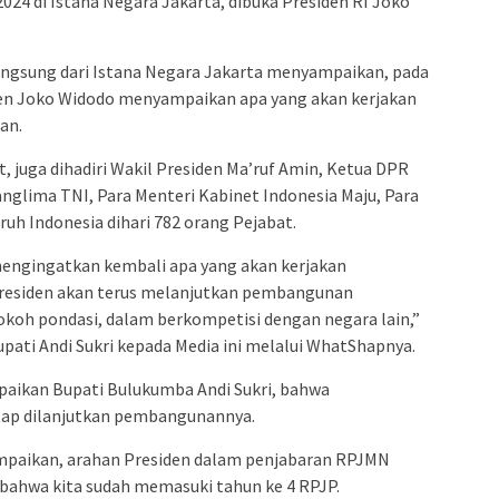
24 di Istana Negara Jakarta, dibuka Presiden RI Joko
admin s
situs ju
bonus s
 langsung dari Istana Negara Jakarta menyampaikan, pada
pakar p
n Joko Widodo menyampaikan apa yang akan kerjakan
an.
prediks
t, juga dihadiri Wakil Presiden Ma’ruf Amin, Ketua DPR
anglima TNI, Para Menteri Kabinet Indonesia Maju, Para
ruh Indonesia dihari 782 orang Pejabat.
 mengingatkan kembali apa yang akan kerjakan
Presiden akan terus melanjutkan pembangunan
okoh pondasi, dalam berkompetisi dengan negara lain,”
upati Andi Sukri kepada Media ini melalui WhatShapnya.
paikan Bupati Bulukumba Andi Sukri, bahwa
tap dilanjutkan pembangunannya.
yampaikan, arahan Presiden dalam penjabaran RPJMN
bahwa kita sudah memasuki tahun ke 4 RPJP.