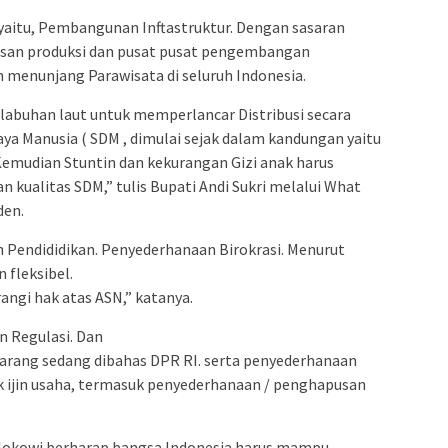
aitu, Pembangunan Inftastruktur. Dengan sasaran
san produksi dan pusat pusat pengembangan
menunjang Parawisata di seluruh Indonesia.
abuhan laut untuk memperlancar Distribusi secara
 Manusia ( SDM , dimulai sejak dalam kandungan yaitu
Kemudian Stuntin dan kekurangan Gizi anak harus
n kualitas SDM,” tulis Bupati Andi Sukri melalui What
den.
 Pendididikan. Penyederhanaan Birokrasi. Menurut
 fleksibel.
ngi hak atas ASN,” katanya.
n Regulasi. Dan
rang sedang dibahas DPR RI. serta penyederhanaan
uk ijin usaha, termasuk penyederhanaan / penghapusan
n Jokowi berharap bangsa Indonesia harus mampu