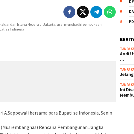
DP
DA
PD
BERIT
TANPA K
Andi U
…
TANPA K
Jelang
TANPA K
Ini Di
Memb
scatter
 A.Sappewali bersama para Bupati se Indonesia, Senin
maxwin 
 (Musrembangnas) Rencana Pembangunan Jangka
pola ru