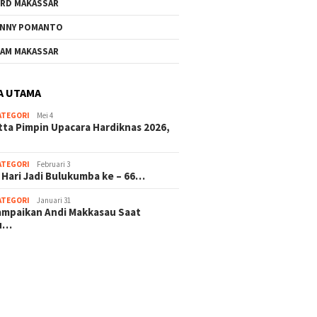
RD MAKASSAR
NNY POMANTO
AM MAKASSAR
A UTAMA
ATEGORI
Mei 4
tta Pimpin Upacara Hardiknas 2026,
ATEGORI
Februari 3
 Hari Jadi Bulukumba ke – 66…
ATEGORI
Januari 31
sampaikan Andi Makkasau Saat
u…
 hitam mahjong rekomendasi
slot online
mus slot gacor