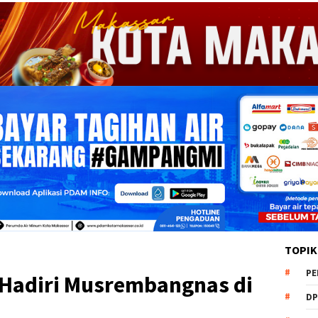
TOPIK
PE
 Hadiri Musrembangnas di
DP