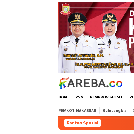
Loncat
ke
konten
HOME
PSM
PEMPROV SULSEL
P
PEMKOT MAKASSAR
Bulutangkis
Konten Spesial