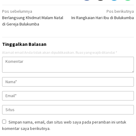
Navigasi
Pos sebelumnya
Pos berikutnya
Berlangsung Khidmat Malam Natal
Ini Rangkaian Hari Ibu di Bulukumba
pos
di Gereja Bulukumba
Tinggalkan Balasan
Alamat email Anda tidak akan dipublikasikan.
Ruas yang wajib ditandai
*
Simpan nama, email, dan situs web saya pada peramban ini untuk
komentar saya berikutnya.