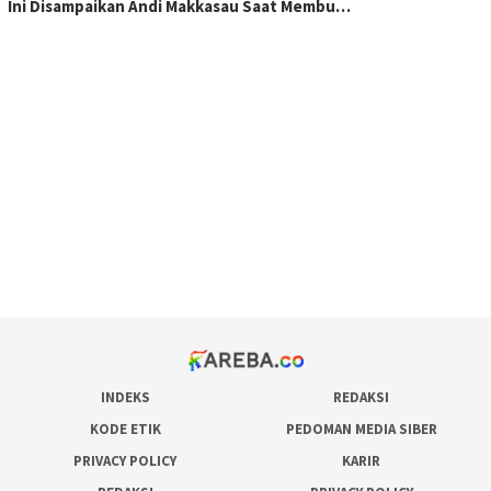
Ini Disampaikan Andi Makkasau Saat Membu…
scatter hitam mahjong rekomendasi
maxwin slot online
pola rumus slot gacor
admin slot gacor
situs judi online
bonus scatter hitam mahjong
pakar pola gacor slot online
prediksi juara taruhan bola
INDEKS
REDAKSI
KODE ETIK
PEDOMAN MEDIA SIBER
PRIVACY POLICY
KARIR