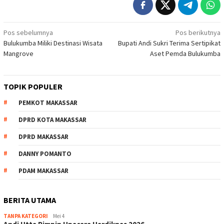
Navigasi
Pos sebelumnya
Pos berikutnya
Bulukumba Miliki Destinasi Wisata
Bupati Andi Sukri Terima Sertipikat
pos
Mangrove
Aset Pemda Bulukumba
TOPIK POPULER
PEMKOT MAKASSAR
DPRD KOTA MAKASSAR
DPRD MAKASSAR
DANNY POMANTO
PDAM MAKASSAR
BERITA UTAMA
TANPA KATEGORI
Mei 4