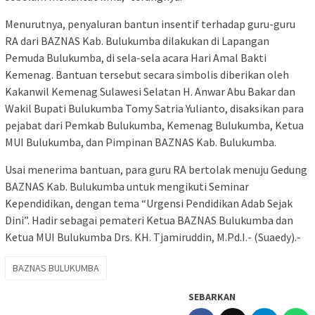
Menurutnya, penyaluran bantun insentif terhadap guru-guru
RA dari BAZNAS Kab. Bulukumba dilakukan di Lapangan
Pemuda Bulukumba, di sela-sela acara Hari Amal Bakti
Kemenag. Bantuan tersebut secara simbolis diberikan oleh
Kakanwil Kemenag Sulawesi Selatan H. Anwar Abu Bakar dan
Wakil Bupati Bulukumba Tomy Satria Yulianto, disaksikan para
pejabat dari Pemkab Bulukumba, Kemenag Bulukumba, Ketua
MUI Bulukumba, dan Pimpinan BAZNAS Kab. Bulukumba.
Usai menerima bantuan, para guru RA bertolak menuju Gedung
BAZNAS Kab. Bulukumba untuk mengikuti Seminar
Kependidikan, dengan tema “Urgensi Pendidikan Adab Sejak
Dini”. Hadir sebagai pemateri Ketua BAZNAS Bulukumba dan
Ketua MUI Bulukumba Drs. KH. Tjamiruddin, M.Pd.I.- (Suaedy).-
BAZNAS BULUKUMBA
SEBARKAN