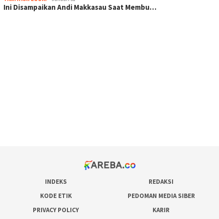
Ini Disampaikan Andi Makkasau Saat Membu…
scatter hitam mahjong rekomendasi
maxwin slot online
pola rumus slot gacor
admin slot gacor
situs judi online
bonus scatter hitam mahjong
pakar pola gacor slot online
prediksi juara taruhan bola
INDEKS
REDAKSI
KODE ETIK
PEDOMAN MEDIA SIBER
PRIVACY POLICY
KARIR