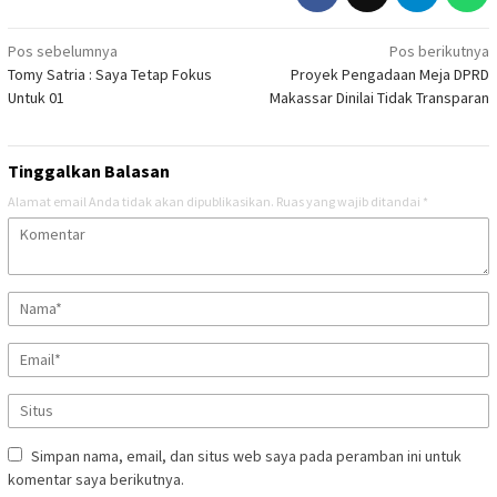
Navigasi
Pos sebelumnya
Pos berikutnya
Tomy Satria : Saya Tetap Fokus
Proyek Pengadaan Meja DPRD
pos
Untuk 01
Makassar Dinilai Tidak Transparan
Tinggalkan Balasan
Alamat email Anda tidak akan dipublikasikan.
Ruas yang wajib ditandai
*
Simpan nama, email, dan situs web saya pada peramban ini untuk
komentar saya berikutnya.