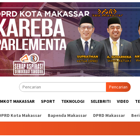
Pencarian
EMKOT MAKASSAR
SPORT
TEKNOLOGI
SELEBRITI
VIDEO
T
DPRD Kota Makassar
Bapenda Makassar
DPRD Makassar
Ber