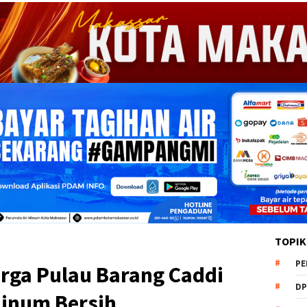
TOPIK
PE
rga Pulau Barang Caddi
DP
Minum Bersih