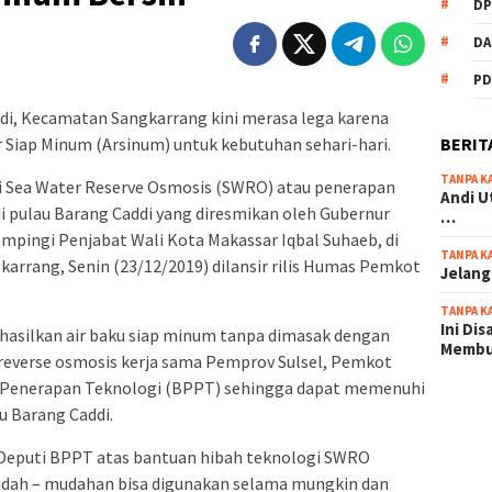
DP
DA
PD
di, Kecamatan Sangkarrang kini merasa lega karena
BERIT
 Siap Minum (Arsinum) untuk kebutuhan sehari-hari.
TANPA K
gi Sea Water Reserve Osmosis (SWRO) atau penerapan
Andi U
di pulau Barang Caddi yang diresmikan oleh Gubernur
…
ampingi Penjabat Wali Kota Makassar Iqbal Suhaeb, di
TANPA K
arrang, Senin (23/12/2019) dilansir rilis Humas Pemkot
Jelang
TANPA K
Ini Di
asilkan air baku siap minum tanpa dimasak dengan
Memb
everse osmosis kerja sama Pemprov Sulsel, Pemkot
n Penerapan Teknologi (BPPT) sehingga dapat memenuhi
scatter
u Barang Caddi.
maxwin 
 Deputi BPPT atas bantuan hibah teknologi SWRO
pola ru
udah – mudahan bisa digunakan selama mungkin dan