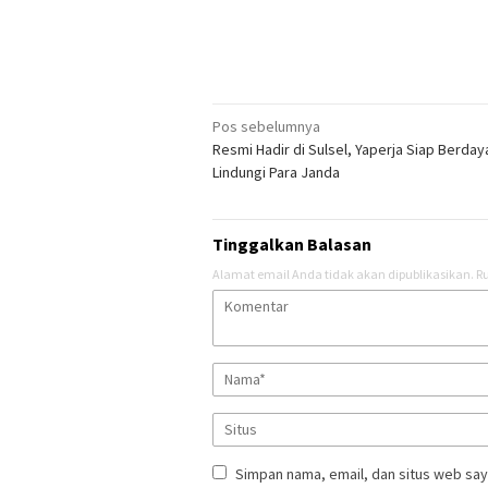
Navigasi
Pos sebelumnya
Resmi Hadir di Sulsel, Yaperja Siap Berda
pos
Lindungi Para Janda
Tinggalkan Balasan
Alamat email Anda tidak akan dipublikasikan.
Ru
Simpan nama, email, dan situs web say