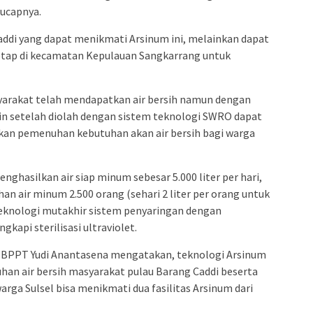
admin s
 ucapnya.
situs ju
addi yang dapat menikmati Arsinum ini, melainkan dapat
bonus s
tap di kecamatan Kepulauan Sangkarrang untuk
pakar p
prediks
syarakat telah mendapatkan air bersih namun dengan
asin setelah diolah dengan sistem teknologi SWRO dapat
an pemenuhan kebutuhan akan air bersih bagi warga
ghasilkan air siap minum sebesar 5.000 liter per hari,
n air minum 2.500 orang (sehari 2 liter per orang untuk
eknologi mutakhir sistem penyaringan dengan
kapi sterilisasi ultraviolet.
A BPPT Yudi Anantasena mengatakan, teknologi Arsinum
an air bersih masyarakat pulau Barang Caddi beserta
 warga Sulsel bisa menikmati dua fasilitas Arsinum dari