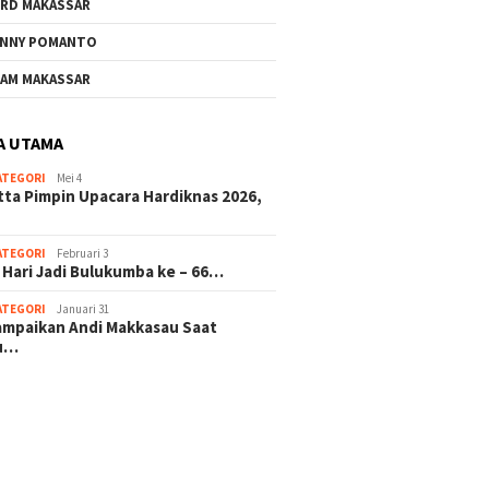
RD MAKASSAR
NNY POMANTO
AM MAKASSAR
A UTAMA
ATEGORI
Mei 4
tta Pimpin Upacara Hardiknas 2026,
ATEGORI
Februari 3
 Hari Jadi Bulukumba ke – 66…
ATEGORI
Januari 31
sampaikan Andi Makkasau Saat
u…
 hitam mahjong rekomendasi
slot online
mus slot gacor