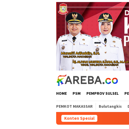
Loncat
ke
konten
HOME
PSM
PEMPROV SULSEL
P
PEMKOT MAKASSAR
Bulutangkis
Konten Spesial