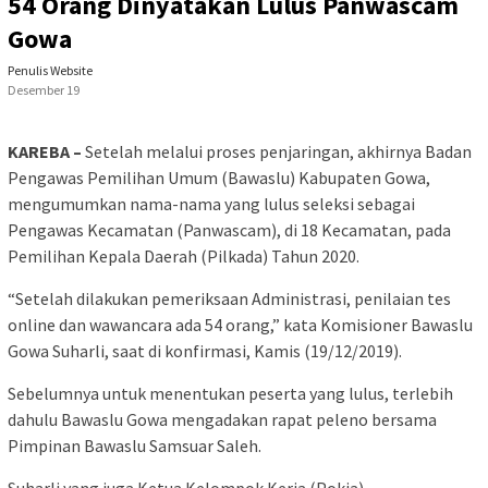
54 Orang Dinyatakan Lulus Panwascam
Gowa
Penulis Website
Desember 19
KAREBA –
Setelah melalui proses penjaringan, akhirnya Badan
Pengawas Pemilihan Umum (Bawaslu) Kabupaten Gowa,
mengumumkan nama-nama yang lulus seleksi sebagai
Pengawas Kecamatan (Panwascam), di 18 Kecamatan, pada
Pemilihan Kepala Daerah (Pilkada) Tahun 2020.
“Setelah dilakukan pemeriksaan Administrasi, penilaian tes
online dan wawancara ada 54 orang,” kata Komisioner Bawaslu
Gowa Suharli, saat di konfirmasi, Kamis (19/12/2019).
Sebelumnya untuk menentukan peserta yang lulus, terlebih
dahulu Bawaslu Gowa mengadakan rapat peleno bersama
Pimpinan Bawaslu Samsuar Saleh.