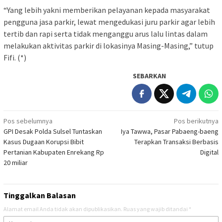
“Yang lebih yakni memberikan pelayanan kepada masyarakat
pengguna jasa parkir, lewat mengedukasi juru parkir agar lebih
tertib dan rapi serta tidak menganggu arus lalu lintas dalam
melakukan aktivitas parkir di lokasinya Masing-Masing,” tutup
Fifi. (*)
SEBARKAN
Navigasi
Pos sebelumnya
Pos berikutnya
GPI Desak Polda Sulsel Tuntaskan
Iya Tawwa, Pasar Pabaeng-baeng
pos
Kasus Dugaan Korupsi Bibit
Terapkan Transaksi Berbasis
Pertanian Kabupaten Enrekang Rp
Digital
20 miliar
Tinggalkan Balasan
Alamat email Anda tidak akan dipublikasikan.
Ruas yang wajib ditandai
*