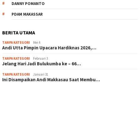
DANNY POMANTO
PDAM MAKASSAR
BERITA UTAMA
TANPA KATEGORI
Mei 4
Andi Utta Pimpin Upacara Hardiknas 2026,…
TANPA KATEGORI
Februari 3
Jelang Hari Jadi Bulukumba ke – 66…
TANPA KATEGORI
Januari 31
Ini Disampaikan Andi Makkasau Saat Membu…
scatter hitam mahjong rekomendasi
maxwin slot online
pola rumus slot gacor
admin slot gacor
situs judi online
bonus scatter hitam mahjong