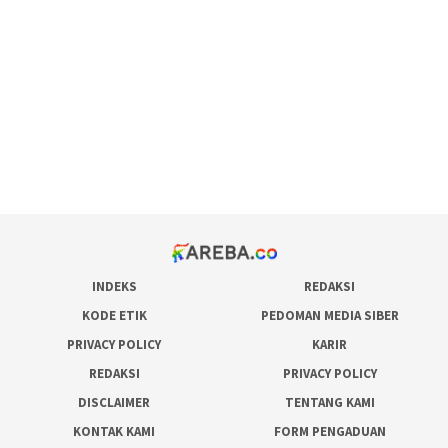
maxwin slot online
pola rumus slot gacor
admin slot gacor
situs judi online
bonus scatter hitam mahjong
pakar pola gacor slot online
prediksi juara taruhan bola
INDEKS
REDAKSI
KODE ETIK
PEDOMAN MEDIA SIBER
PRIVACY POLICY
KARIR
REDAKSI
PRIVACY POLICY
DISCLAIMER
TENTANG KAMI
KONTAK KAMI
FORM PENGADUAN