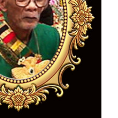
admin s
situs ju
bonus s
pakar p
prediks