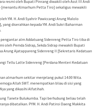
a resmi oleh Bupati Pinrang diwakili oleh Asst III Andi
 [menantu Almarhum Petta Tiro] sekaligus mewakili
leh YM. H. Andi Syahrir Pawiccangi Arung Malolo
, yang diserahkan kepada YM. Andi Sukri Baharman
.
 pengantar alm Addatuang Sidenreng Petta Tiro tiba di
smi oleh Pemda Sidrap, Sekda Sidrap mewakili Bupati
rua Arung Ajatappareng Sidenreng II [Sekretaris Kedatuan
ngi Tellu Latte Sidenreng [Perdana Menteri Kedatuan
an almarhum sekitar menjelang pukul 14.00 Wita.
semoga Allah SWT. menempatkan bliau di sisi yang
a yang dikasihi Alfatihah.
rung Tanete Bulukumba. Tapi berhubung beliau telah
anya dibatalkan. PYM. H. Andi Patiroi Daeng Makkita