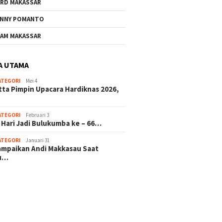
RD MAKASSAR
NNY POMANTO
AM MAKASSAR
A UTAMA
ATEGORI
Mei 4
tta Pimpin Upacara Hardiknas 2026,
ATEGORI
Februari 3
 Hari Jadi Bulukumba ke – 66…
ATEGORI
Januari 31
sampaikan Andi Makkasau Saat
u…
 hitam mahjong rekomendasi
slot online
mus slot gacor