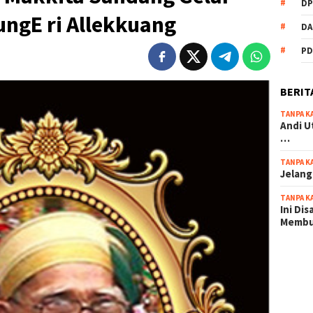
DP
ngE ri Allekkuang
DA
PD
BERIT
TANPA K
Andi U
…
TANPA K
Jelang
TANPA K
Ini Di
Memb
scatter
maxwin 
pola ru