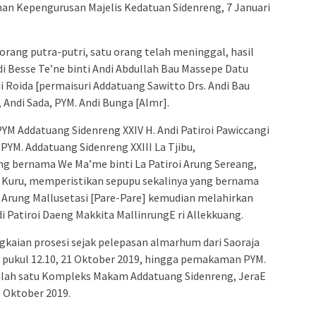
an Kepengurusan Majelis Kedatuan Sidenreng, 7 Januari
rang putra-putri, satu orang telah meninggal, hasil
i Besse Te’ne binti Andi Abdullah Bau Massepe Datu
Roida [permaisuri Addatuang Sawitto Drs. Andi Bau
 Andi Sada, PYM. Andi Bunga [Almr].
PYM Addatuang Sidenreng XXIV H. Andi Patiroi Pawiccangi
PYM. Addatuang Sidenreng XXIII La Tjibu,
ng bernama We Ma’me binti La Patiroi Arung Sereang,
g Kuru, memperistikan sepupu sekalinya yang bernama
 Arung Mallusetasi [Pare-Pare] kemudian melahirkan
i Patiroi Daeng Makkita MallinrungE ri Allekkuang.
gkaian prosesi sejak pelepasan almarhum dari Saoraja
 pukul 12.10, 21 Oktober 2019, hingga pemakaman PYM.
salah satu Kompleks Makam Addatuang Sidenreng, JeraE
1 Oktober 2019.