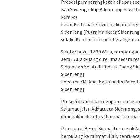
Prosesi pemberangkatan dilepas secar
Bau Sawerigading Addatuang Sawitto
kerabat
besar Kedatuan Sawitto, didampingi o
Sidenreng [Putra Mahkota Sidenreng]
selaku Koordinator pemberangkatan
Sekitar pukul 12.30 Wita, rombongan
JeraE Allakkuang diterima secara re
Sidrap dan YM. Andi Firdaus Daeng Si
Sidenreng]
bersama YM. Andi Kalimuddin Pawella
Sidenreng].
Prosesi dilanjutkan dengan pemakam
Selamat jalan Addatutta Sidenreng, 
dimuliakan di antara hamba-hamba-Ny
Pare-pare, Berru, Suppa, termasuk A
berpulang ke rahmatullah, tentu acar