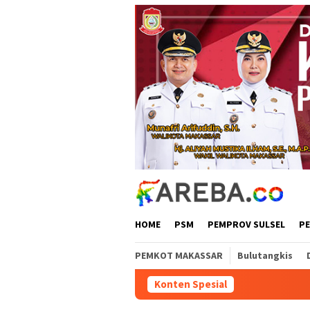
Loncat
ke
konten
HOME
PSM
PEMPROV SULSEL
P
PEMKOT MAKASSAR
Bulutangkis
Konten Spesial