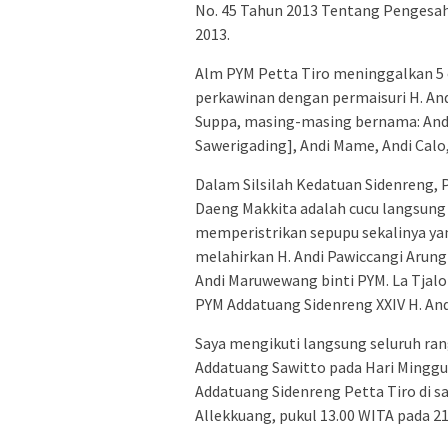
No. 45 Tahun 2013 Tentang Pengesah
2013.
Alm PYM Petta Tiro meninggalkan 5 o
perkawinan dengan permaisuri H. And
Suppa, masing-masing bernama: Andi 
Sawerigading], Andi Mame, Andi Calo,
Dalam Silsilah Kedatuan Sidenreng, 
Daeng Makkita adalah cucu langsung 
memperistrikan sepupu sekalinya ya
melahirkan H. Andi Pawiccangi Arun
Andi Maruwewang binti PYM. La Tjalo
PYM Addatuang Sidenreng XXIV H. And
Saya mengikuti langsung seluruh ran
Addatuang Sawitto pada Hari Minggu
Addatuang Sidenreng Petta Tiro di 
Allekkuang, pukul 13.00 WITA pada 2