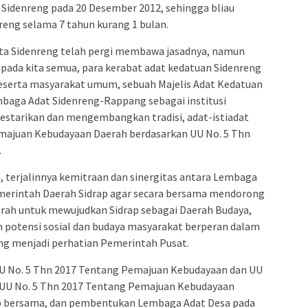
 Sidenreng pada 20 Desember 2012, sehingga bliau
ng selama 7 tahun kurang 1 bulan.
atta Sidenreng telah pergi membawa jasadnya, namun
da kita semua, para kerabat adat kedatuan Sidenreng
eserta masyarakat umum, sebuah Majelis Adat Kedatuan
baga Adat Sidenreng-Rappang sebagai institusi
lestarikan dan mengembangkan tradisi, adat-istiadat
majuan Kebudayaan Daerah berdasarkan UU No. 5 Thn
.
, terjalinnya kemitraan dan sinergitas antara Lembaga
erintah Daerah Sidrap agar secara bersama mendorong
ah untuk mewujudkan Sidrap sebagai Daerah Budaya,
n potensi sosial dan budaya masyarakat berperan dalam
 menjadi perhatian Pemerintah Pusat.
 UU No. 5 Thn 2017 Tentang Pemajuan Kebudayaan dan UU
 UU No. 5 Thn 2017 Tentang Pemajuan Kebudayaan
ap bersama, dan pembentukan Lembaga Adat Desa pada