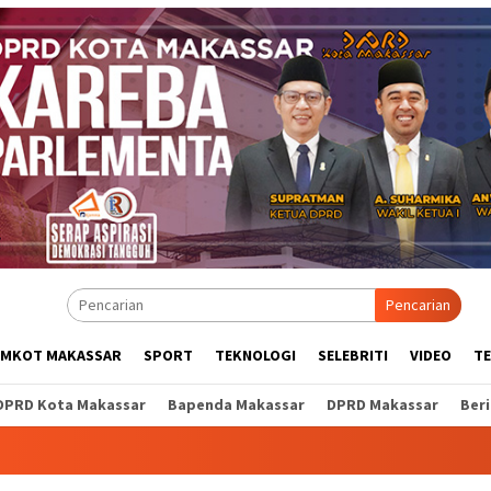
Pencarian
EMKOT MAKASSAR
SPORT
TEKNOLOGI
SELEBRITI
VIDEO
T
DPRD Kota Makassar
Bapenda Makassar
DPRD Makassar
Ber