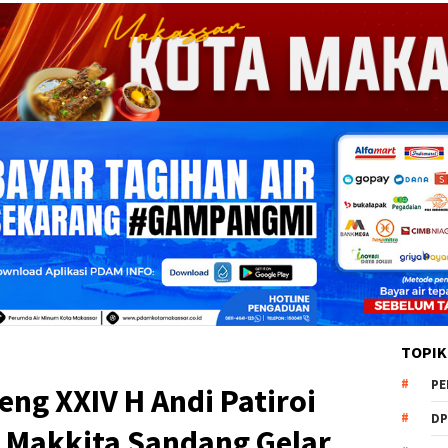
TOPIK
PE
ng XXIV H Andi Patiroi
DP
 Makkita Sandang Gelar