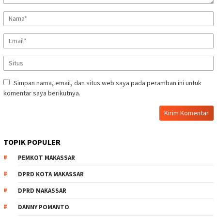
Simpan nama, email, dan situs web saya pada peramban ini untuk
komentar saya berikutnya.
TOPIK POPULER
PEMKOT MAKASSAR
DPRD KOTA MAKASSAR
DPRD MAKASSAR
DANNY POMANTO