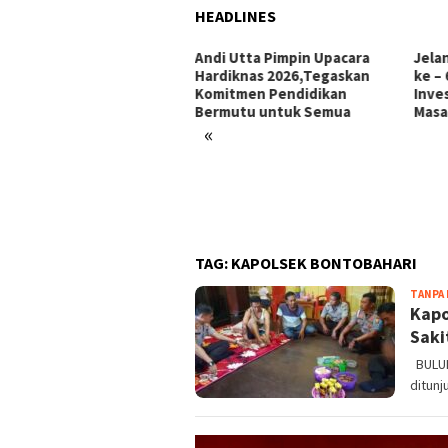
HEADLINES
Andi Utta Pimpin Upacara
Jelang Hari Jadi Bulukum
Hardiknas 2026,Tegaskan
ke – 66 Tahun: Menata
Komitmen Pendidikan
Investasi, Menyongsong
Bermutu untuk Semua
Masa Depan
«
elar
TAG:
KAPOLSEK BONTOBAHARI
TANPA
Kapo
Saki
BULUK
ditunj