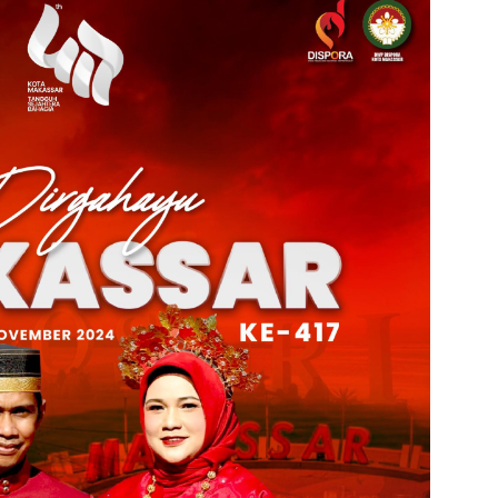
admin s
situs ju
bonus s
pakar p
prediks