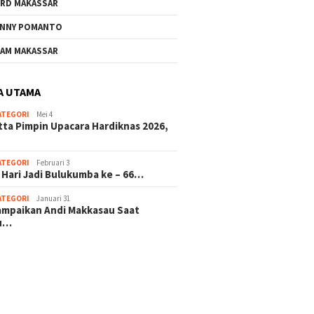
RD MAKASSAR
NNY POMANTO
Andi Utta Pimpin Upacara
AM MAKASSAR
Hardiknas 2026,Tegaskan
Komitmen Pendidikan
Bermutu untuk Semua
A UTAMA
ATEGORI
Mei 4
KSP Berkat Bulukumba Gelar
tta Pimpin Upacara Hardiknas 2026,
Zikir dan Doa Bersama
Sambut Tahun Baru
ATEGORI
Februari 3
 Hari Jadi Bulukumba ke – 66…
ATEGORI
Januari 31
sampaikan Andi Makkasau Saat
u…
 hitam mahjong rekomendasi
slot online
mus slot gacor