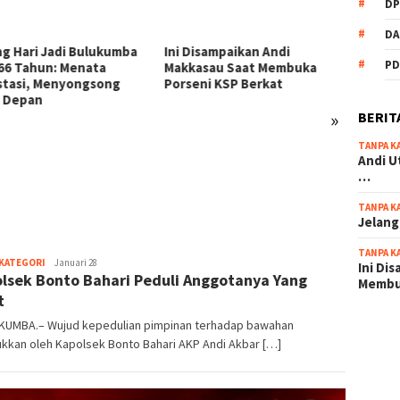
DP
DA
ba
Ini Disampaikan Andi
PD
Makkasau Saat Membuka
Porseni KSP Berkat
»
BERIT
TANPA K
54 Personel Polres
Andi U
Bulukumba Naik Pangkat, 3
…
Diantaranya Naik Kompol
TANPA K
Jelang
TANPA K
-
 KATEGORI
Januari 28
Ini Di
lsek Bonto Bahari Peduli Anggotanya Yang
-
Memb
t
UMBA.– Wujud kepedulian pimpinan terhadap bawahan
scatter
ukkan oleh Kapolsek Bonto Bahari AKP Andi Akbar […]
maxwin 
pola ru