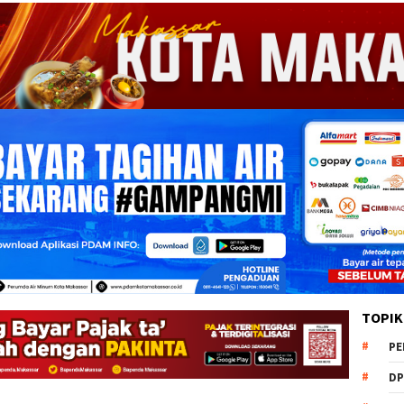
TOPIK
PE
DP