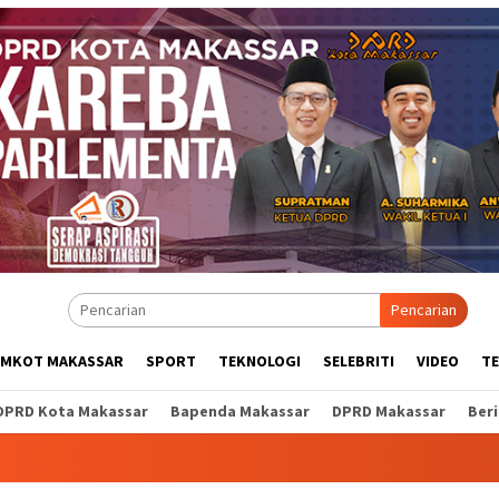
Pencarian
EMKOT MAKASSAR
SPORT
TEKNOLOGI
SELEBRITI
VIDEO
T
DPRD Kota Makassar
Bapenda Makassar
DPRD Makassar
Ber