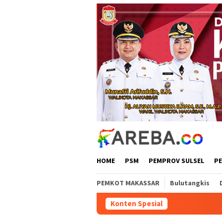
Loncat
ke
konten
HOME
PSM
PEMPROV SULSEL
P
PEMKOT MAKASSAR
Bulutangkis
Konten Spesial