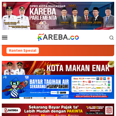
Loncat
ke
konten
Menu
Mobile
Konten Spesial