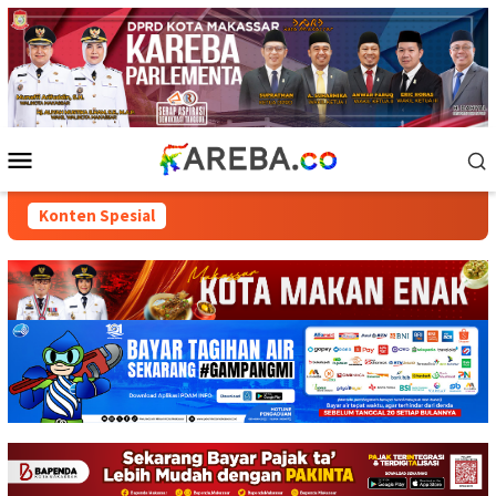
Loncat
ke
konten
Menu
Mobile
Konten Spesial