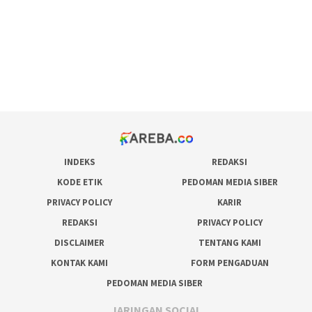
admin slot gacor
situs judi online
bonus scatter hitam mahjong
pakar pola gacor slot online
prediksi juara taruhan bola
INDEKS
REDAKSI
KODE ETIK
PEDOMAN MEDIA SIBER
PRIVACY POLICY
KARIR
REDAKSI
PRIVACY POLICY
DISCLAIMER
TENTANG KAMI
KONTAK KAMI
FORM PENGADUAN
PEDOMAN MEDIA SIBER
JARINGAN SOCIAL