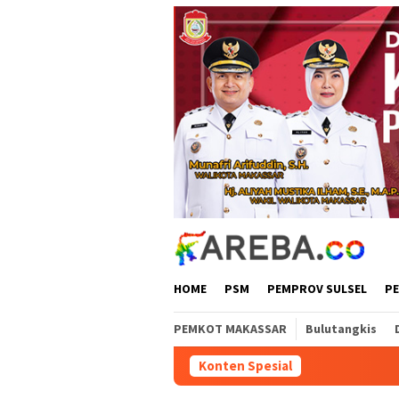
Loncat
ke
konten
HOME
PSM
PEMPROV SULSEL
P
PEMKOT MAKASSAR
Bulutangkis
Konten Spesial