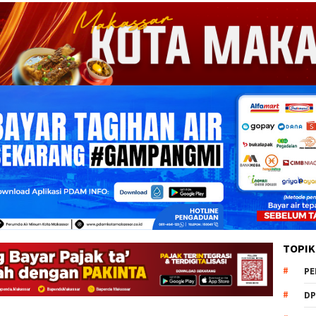
TOPIK
PE
DP