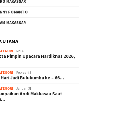
RD MAKASSAR
NNY POMANTO
Andi Utta Pimpin Upacara
Jelang 
AM MAKASSAR
Hardiknas 2026,Tegaskan
ke – 66
Komitmen Pendidikan
Investa
Bermutu untuk Semua
Masa D
A UTAMA
ATEGORI
Mei 4
rkat Bulukumba Gelar
tta Pimpin Upacara Hardiknas 2026,
dan Doa Bersama
t Tahun Baru
ATEGORI
Februari 3
 Hari Jadi Bulukumba ke – 66…
ATEGORI
Januari 31
sampaikan Andi Makkasau Saat
u…
 hitam mahjong rekomendasi
slot online
mus slot gacor