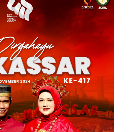
admin s
situs ju
bonus s
pakar p
prediks