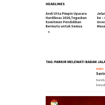
HEADLINES
i Utta Pimpin Upacara
Jelang Hari Jadi Bulukumba
Ini 
diknas 2026,Tegaskan
ke – 66 Tahun: Menata
Makk
mitmen Pendidikan
Investasi, Menyongsong
Pors
rmutu untuk Semua
Masa Depan
«
TAG:
PARKIR MELEWATI BADAN JAL
P
VIDEO
Seri
W
Kareba
banya