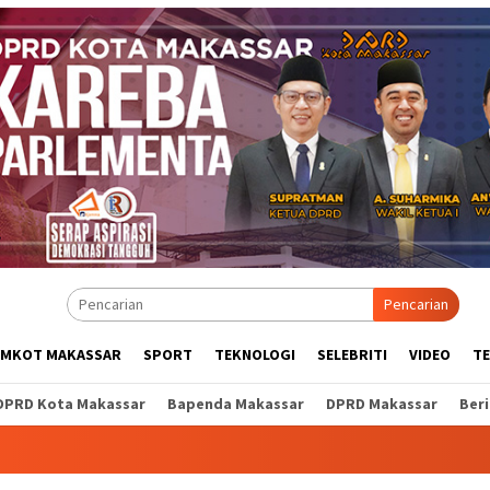
Pencarian
EMKOT MAKASSAR
SPORT
TEKNOLOGI
SELEBRITI
VIDEO
T
DPRD Kota Makassar
Bapenda Makassar
DPRD Makassar
Ber