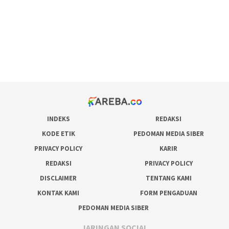
admin slot gacor
situs judi online
bonus scatter hitam mahjong
pakar pola gacor slot online
prediksi juara taruhan bola
INDEKS
REDAKSI
KODE ETIK
PEDOMAN MEDIA SIBER
PRIVACY POLICY
KARIR
REDAKSI
PRIVACY POLICY
DISCLAIMER
TENTANG KAMI
KONTAK KAMI
FORM PENGADUAN
PEDOMAN MEDIA SIBER
JARINGAN SOCIAL