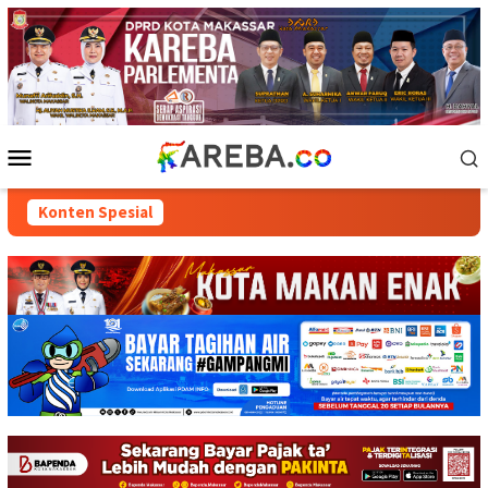
Loncat
ke
konten
Menu
Mobile
Konten Spesial