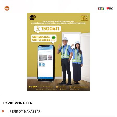
TOPIK POPULER
PEMKOT MAKASSAR