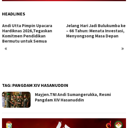
HEADLINES
Andi Utta Pimpin Upacara
Jelang Hari Jadi Bulukumba ke
Hardiknas 2026,Tegaskan
– 66 Tahun: Menata Investasi,
Komitmen Pendidikan
Menyongsong Masa Depan
Bermutu untuk Semua
«
»
TAG:
PANGDAM XIV HASANUDDIN
Mayjen.TNI Andi Sumangerukka, Resmi
Pangdam XIV Hasanuddin