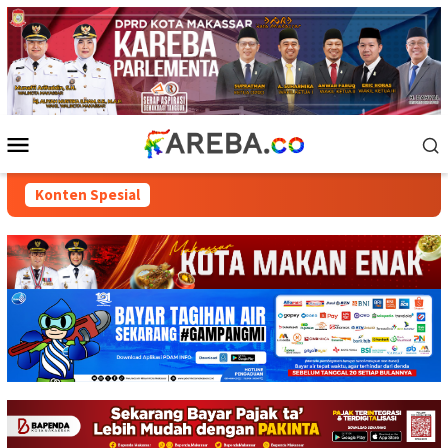
Loncat
ke
konten
Menu
Mobile
Konten Spesial