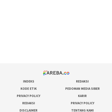
scatter hitam mahjong rekomendasi
maxwin slot online
pola rumus slot gacor
admin slot gacor
situs judi online
bonus scatter hitam mahjong
pakar pola gacor slot online
prediksi juara taruhan bola
INDEKS
REDAKSI
KODE ETIK
PEDOMAN MEDIA SIBER
PRIVACY POLICY
KARIR
REDAKSI
PRIVACY POLICY
DISCLAIMER
TENTANG KAMI