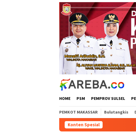
Loncat
ke
konten
HOME
PSM
PEMPROV SULSEL
P
PEMKOT MAKASSAR
Bulutangkis
Konten Spesial