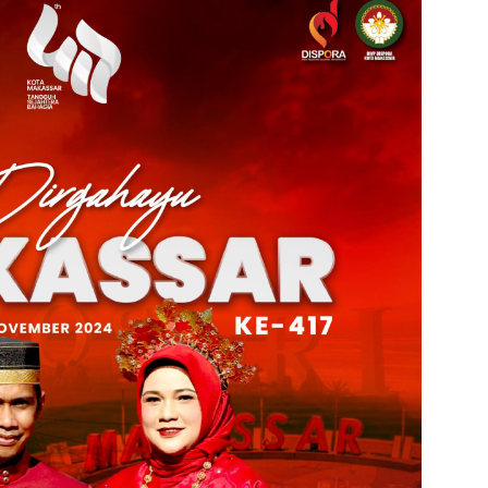
admin s
situs ju
bonus s
pakar p
prediks