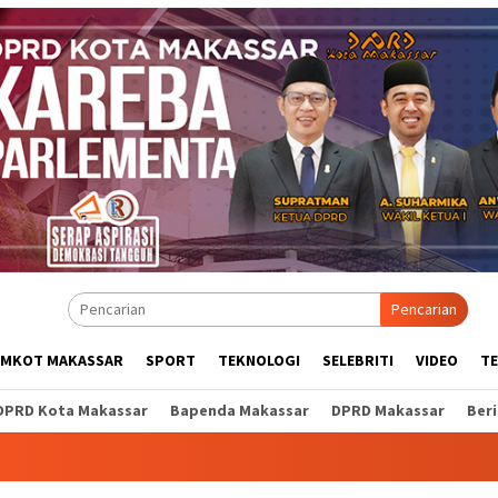
Pencarian
EMKOT MAKASSAR
SPORT
TEKNOLOGI
SELEBRITI
VIDEO
T
DPRD Kota Makassar
Bapenda Makassar
DPRD Makassar
Ber