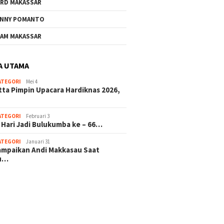
RD MAKASSAR
NNY POMANTO
Andi Ut
AM MAKASSAR
Hardikn
Komitme
Bermut
A UTAMA
ATEGORI
Mei 4
sonel Polres
KSP Berkat Bulukumba Gelar
tta Pimpin Upacara Hardiknas 2026,
mba Naik Pangkat, 3
Zikir dan Doa Bersama
ranya Naik Kompol
Sambut Tahun Baru
ATEGORI
Februari 3
 Hari Jadi Bulukumba ke – 66…
ATEGORI
Januari 31
sampaikan Andi Makkasau Saat
u…
 hitam mahjong rekomendasi
slot online
mus slot gacor