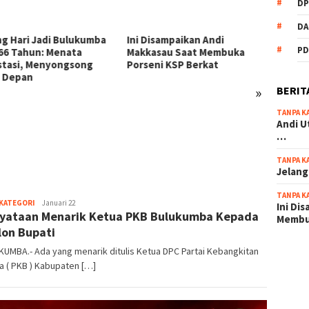
DP
DA
ng Hari Jadi Bulukumba
Ini Disampaikan Andi
PD
 66 Tahun: Menata
Makkasau Saat Membuka
stasi, Menyongsong
Porseni KSP Berkat
 Depan
»
BERIT
TANPA K
54 Per
Andi U
Buluku
…
Dianta
TANPA K
Jelang
TANPA K
-
 KATEGORI
Januari 22
Ini Di
yataan Menarik Ketua PKB Bulukumba Kepada
-
Memb
lon Bupati
UMBA.- Ada yang menarik ditulis Ketua DPC Partai Kebangkitan
scatter
 ( PKB ) Kabupaten […]
maxwin 
pola ru