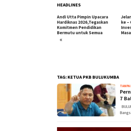
HEADLINES
Andi Utta Pimpin Upacara
Jela
Hardiknas 2026,Tegaskan
ke –
Komitmen Pendidikan
Inve
Bermutu untuk Semua
Masa
«
 Berkat Bulukumba Gelar
ir dan Doa Bersama
mbut Tahun Baru
TAG:
KETUA PKB BULUKUMBA
TANPA
Pern
7 Ba
BULUK
Bangsa