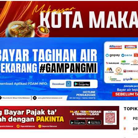
TOPIK
PE
DP