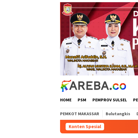
Loncat
ke
konten
HOME
PSM
PEMPROV SULSEL
P
PEMKOT MAKASSAR
Bulutangkis
Konten Spesial