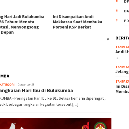
DP
DA
Disampaikan Andi
PD
asau Saat Membuka
eni KSP Berkat
»
BERIT
TANPA K
54 Personel Polres
KSP Be
Andi U
Bulukumba Naik Pangkat, 3
Zikir 
…
Diantaranya Naik Kompol
Sambu
TANPA K
Jelang
UMBA
TANPA K
-
 KATEGORI
Desember 25
Ini Di
Rangkaian Hari Ibu di Bulukumba
-
Memb
MBA.- Peringatan Hari Ibu ke 91, Selasa kemarin diperingati,
uk berbagai rangkaian kegiatan tersebut […]
scatter
maxwin 
pola ru