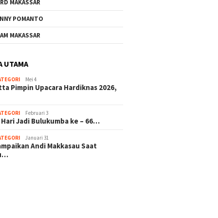
RD MAKASSAR
NNY POMANTO
Andi Utta Pimpin Upacara
Jelang 
AM MAKASSAR
Hardiknas 2026,Tegaskan
ke – 66
Komitmen Pendidikan
Investa
Bermutu untuk Semua
Masa D
A UTAMA
ATEGORI
Mei 4
rkat Bulukumba Gelar
tta Pimpin Upacara Hardiknas 2026,
dan Doa Bersama
t Tahun Baru
ATEGORI
Februari 3
 Hari Jadi Bulukumba ke – 66…
ATEGORI
Januari 31
sampaikan Andi Makkasau Saat
u…
 hitam mahjong rekomendasi
slot online
mus slot gacor