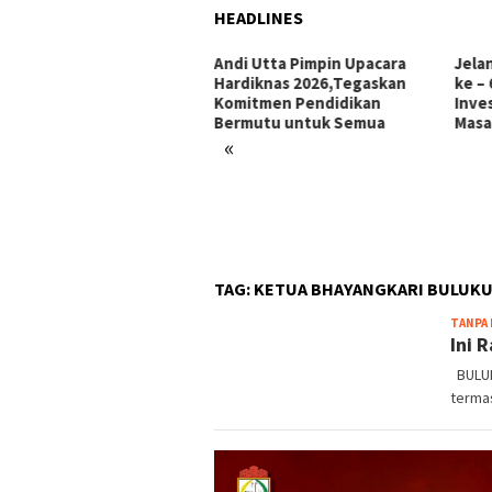
HEADLINES
i Utta Pimpin Upacara
Jelang Hari Jadi Bulukumba
Ini 
diknas 2026,Tegaskan
ke – 66 Tahun: Menata
Makk
mitmen Pendidikan
Investasi, Menyongsong
Pors
rmutu untuk Semua
Masa Depan
«
TAG:
KETUA BHAYANGKARI BULUK
TANPA
Ini 
BULUKU
termas