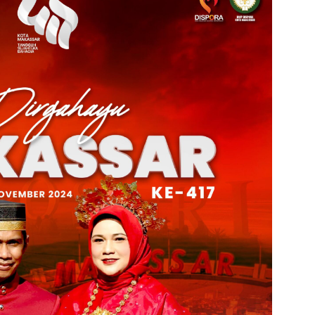
admin s
situs ju
bonus s
pakar p
prediks