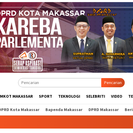
Pencarian
EMKOT MAKASSAR
SPORT
TEKNOLOGI
SELEBRITI
VIDEO
T
DPRD Kota Makassar
Bapenda Makassar
DPRD Makassar
Ber