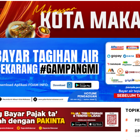
TOPIK
PE
DP