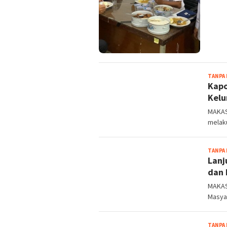
TANPA
Kapo
Kelu
MAKAS
melak
TANPA
Lanj
dan 
MAKAS
Masyar
TANPA