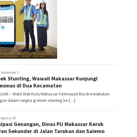
ira
September 2
ek Stunting, Wawali Makassar Kunjungi
a
esmas di Dua Kecamatan
SAR – Wakil Wali Kota Makassar Fatmawati Rusdi melakukan
gan dalam rangka grebek stunting ke […]
ira
Agustus 29
sipasi Genangan, Dinas PU Makassar Keruk
a
ran Sekunder di Jalan Tarakan dan Salemo