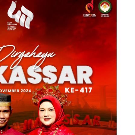
admin s
situs ju
bonus s
pakar p
prediks