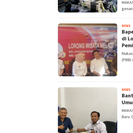
MAKASS
genan
M
NEWS
Bape
n
di L
Pem
Makas
(PBB)
Y
NEWS
Bant
A
Umu
MAKAS
Baru. 