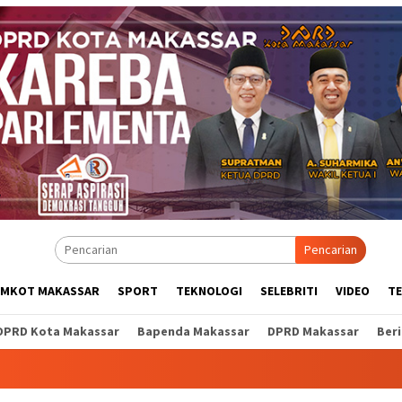
Pencarian
EMKOT MAKASSAR
SPORT
TEKNOLOGI
SELEBRITI
VIDEO
T
DPRD Kota Makassar
Bapenda Makassar
DPRD Makassar
Ber