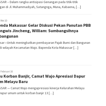
AR – Dalam rangka antisipasi Genangan pada titik-titik
gan di Jl. Muhammadiyah, Satangnga, Muna, Kabaena, […]
ira
Mei 10
nda Makassar Gelar Diskusi Pekan Panutan PBB
a
ongwis Jincheng, William: Sumbangsihnya
bangunan
sar—Untuk meningkatkan pembayaran Pajak Bumi dan Bangunan
 di wilayah Kecamatan Wajo. Bapenda Kota Makassar […]
usuf
Februari 16
u Korban Banjir, Camat Wajo Apresiasi Dapur
hmad
m Melayu Baru
SAR — Camat Wajo mengapresiasi kinerja Kelurahan Melayu
Dapur umum untuk korban banjir 13 […]