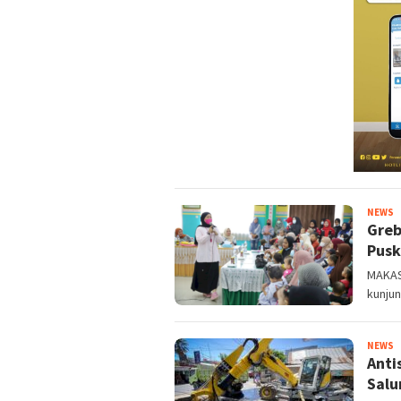
M
NEWS
Greb
n
Pusk
MAKAS
kunjun
M
NEWS
Anti
n
Salu