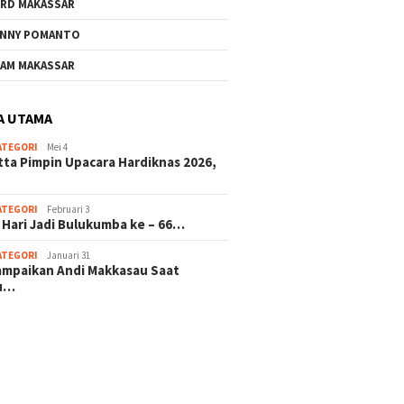
RD MAKASSAR
NNY POMANTO
Andi Utta Pimpin Upacara
Jelang 
AM MAKASSAR
Hardiknas 2026,Tegaskan
ke – 66
Komitmen Pendidikan
Investa
Bermutu untuk Semua
Masa D
A UTAMA
ATEGORI
Mei 4
rkat Bulukumba Gelar
tta Pimpin Upacara Hardiknas 2026,
dan Doa Bersama
t Tahun Baru
ATEGORI
Februari 3
 Hari Jadi Bulukumba ke – 66…
ATEGORI
Januari 31
sampaikan Andi Makkasau Saat
u…
 hitam mahjong rekomendasi
slot online
mus slot gacor