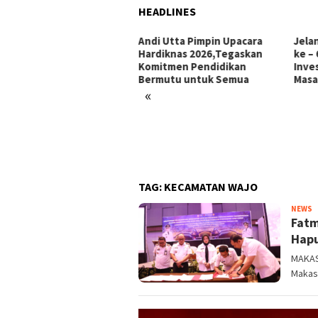
HEADLINES
i Utta Pimpin Upacara
Jelang Hari Jadi Bulukumba
Ini 
diknas 2026,Tegaskan
ke – 66 Tahun: Menata
Makk
mitmen Pendidikan
Investasi, Menyongsong
Pors
rmutu untuk Semua
Masa Depan
«
TAG:
KECAMATAN WAJO
M
NEWS
Fatm
n
Hapu
MAKAS
Makas