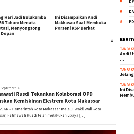
DP
DA
Disampaikan Andi
PD
asau Saat Membuka
eni KSP Berkat
»
BERIT
TANPA K
54 Personel Polres
KSP Be
Andi U
Bulukumba Naik Pangkat, 3
Zikir 
…
Diantaranya Naik Kompol
Sambu
TANPA K
Jelang
TANPA K
ira
September 14
Ini Di
awati Rusdi Tekankan Kolaborasi OPD
a
Memb
skan Kemiskinan Ekstrem Kota Makassar
SAR – Pemerintah Kota Makassar melalui Wakil Wali Kota
scatter
sar, Fatmawati Rusdi telah melakukan upaya […]
maxwin 
pola ru