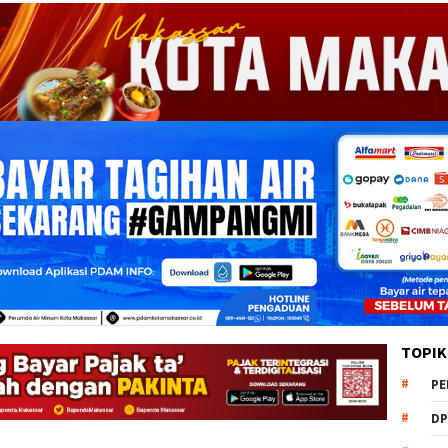
TOPIK
PE
DP