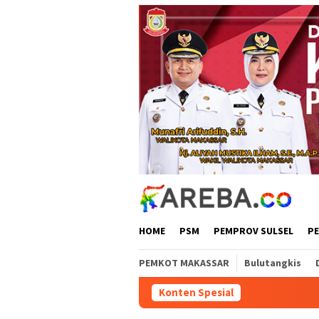
Loncat
ke
konten
HOME
PSM
PEMPROV SULSEL
P
PEMKOT MAKASSAR
Bulutangkis
Konten Spesial