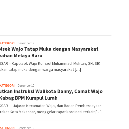
Mira
 KATEGORI
Desember 12
lsek Wajo Tatap Muka dengan Masyarakat
na
rahan Melayu Baru
SAR – Kapolsek Wajo Kompol Muhammadi Muhtari, SH, SIK
ukan tatap muka dengan warga masyarakat […]
Mira
 KATEGORI
Desember 10
utkan Instruksi Walikota Danny, Camat Wajo
na
Kabag BPM Kumpul Lurah
SAR — Jajaran Kecamatan Wajo, dan Badan Pemberdayaan
akat Kota Makassar, menggelar rapat kordinasi terkait […]
Mira
 KATEGORI
Desember 10