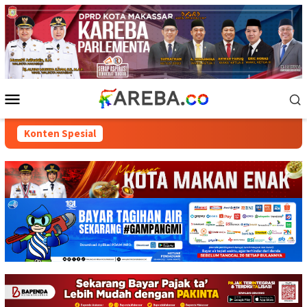
Loncat
ke
konten
Menu
Mobile
Konten Spesial