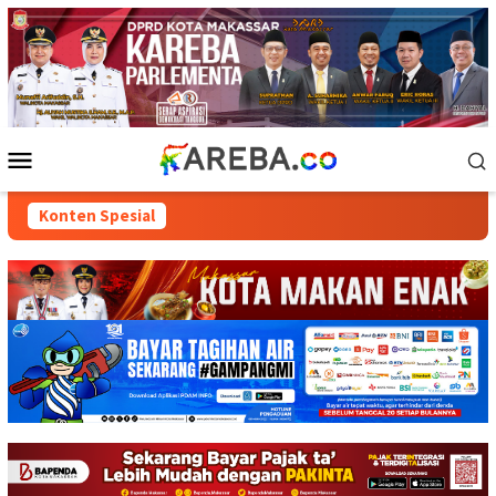
Loncat
ke
konten
Menu
Mobile
Konten Spesial