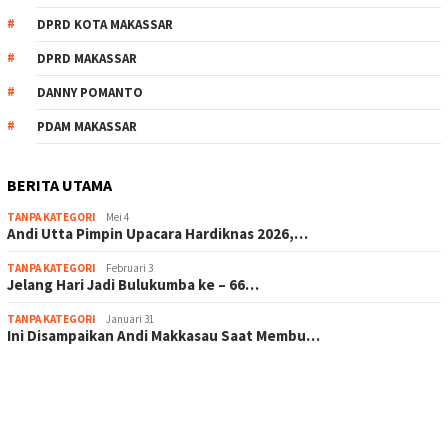
DPRD KOTA MAKASSAR
DPRD MAKASSAR
DANNY POMANTO
PDAM MAKASSAR
BERITA UTAMA
TANPA KATEGORI
Mei 4
Andi Utta Pimpin Upacara Hardiknas 2026,…
TANPA KATEGORI
Februari 3
Jelang Hari Jadi Bulukumba ke – 66…
TANPA KATEGORI
Januari 31
Ini Disampaikan Andi Makkasau Saat Membu…
scatter hitam mahjong rekomendasi
maxwin slot online
pola rumus slot gacor