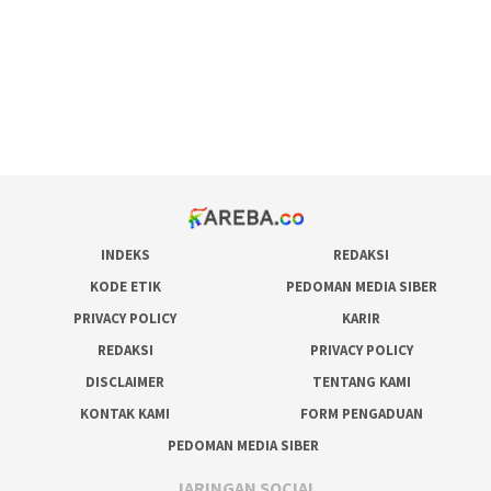
admin slot gacor
situs judi online
bonus scatter hitam mahjong
pakar pola gacor slot online
prediksi juara taruhan bola
INDEKS
REDAKSI
KODE ETIK
PEDOMAN MEDIA SIBER
PRIVACY POLICY
KARIR
REDAKSI
PRIVACY POLICY
DISCLAIMER
TENTANG KAMI
KONTAK KAMI
FORM PENGADUAN
PEDOMAN MEDIA SIBER
JARINGAN SOCIAL