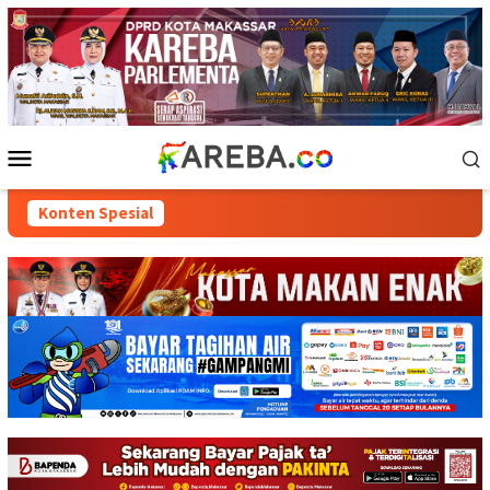
Loncat
ke
konten
Menu
Mobile
Konten Spesial