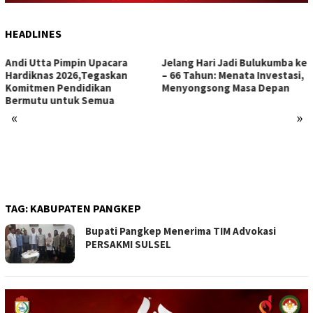
HEADLINES
Andi Utta Pimpin Upacara
Jelang Hari Jadi Bulukumba ke
Hardiknas 2026,Tegaskan
– 66 Tahun: Menata Investasi,
Komitmen Pendidikan
Menyongsong Masa Depan
Bermutu untuk Semua
«
»
TAG:
KABUPATEN PANGKEP
Bupati Pangkep Menerima TIM Advokasi
PERSAKMI SULSEL