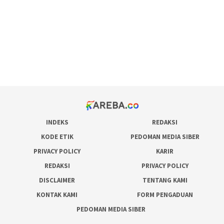
admin slot gacor
situs judi online
bonus scatter hitam mahjong
pakar pola gacor slot online
prediksi juara taruhan bola
INDEKS
REDAKSI
KODE ETIK
PEDOMAN MEDIA SIBER
PRIVACY POLICY
KARIR
REDAKSI
PRIVACY POLICY
DISCLAIMER
TENTANG KAMI
KONTAK KAMI
FORM PENGADUAN
PEDOMAN MEDIA SIBER