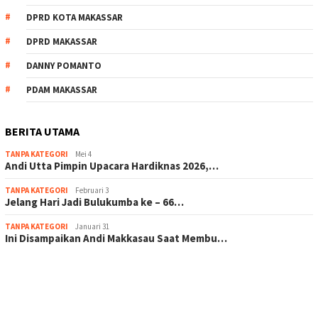
DPRD KOTA MAKASSAR
DPRD MAKASSAR
DANNY POMANTO
PDAM MAKASSAR
BERITA UTAMA
TANPA KATEGORI
Mei 4
Andi Utta Pimpin Upacara Hardiknas 2026,…
TANPA KATEGORI
Februari 3
Jelang Hari Jadi Bulukumba ke – 66…
TANPA KATEGORI
Januari 31
Ini Disampaikan Andi Makkasau Saat Membu…
scatter hitam mahjong rekomendasi
maxwin slot online
pola rumus slot gacor