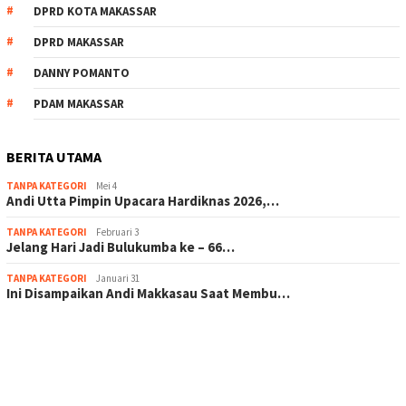
DPRD KOTA MAKASSAR
DPRD MAKASSAR
DANNY POMANTO
PDAM MAKASSAR
BERITA UTAMA
TANPA KATEGORI
Mei 4
Andi Utta Pimpin Upacara Hardiknas 2026,…
TANPA KATEGORI
Februari 3
Jelang Hari Jadi Bulukumba ke – 66…
TANPA KATEGORI
Januari 31
Ini Disampaikan Andi Makkasau Saat Membu…
scatter hitam mahjong rekomendasi
maxwin slot online
pola rumus slot gacor