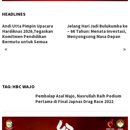
HEADLINES
Andi Utta Pimpin Upacara
Jelang Hari Jadi Bulukumba ke
Hardiknas 2026,Tegaskan
– 66 Tahun: Menata Investasi,
Komitmen Pendidikan
Menyongsong Masa Depan
Bermutu untuk Semua
«
»
TAG:
HBC WAJO
Pembalap Asal Wajo, Nasrullah Raih Podium
Pertama di Final Japnas Drag Race 2022