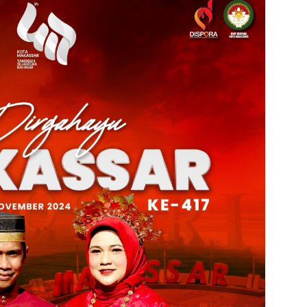
admin s
situs ju
bonus s
pakar p
prediks