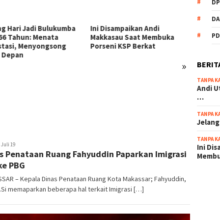
DP
DA
ba
Ini Disampaikan Andi
PD
Makkasau Saat Membuka
Porseni KSP Berkat
»
BERIT
TANPA K
54 Personel Polres
Andi U
Bulukumba Naik Pangkat, 3
…
Diantaranya Naik Kompol
TANPA K
Jelang
TANPA K
ira
Juli 19
Ini Di
s Penataan Ruang Fahyuddin Paparkan Imigrasi
a
Memb
ke PBG
SAR – Kepala Dinas Penataan Ruang Kota Makassar; Fahyuddin,
scatter
M.Si memaparkan beberapa hal terkait Imigrasi […]
maxwin 
pola ru