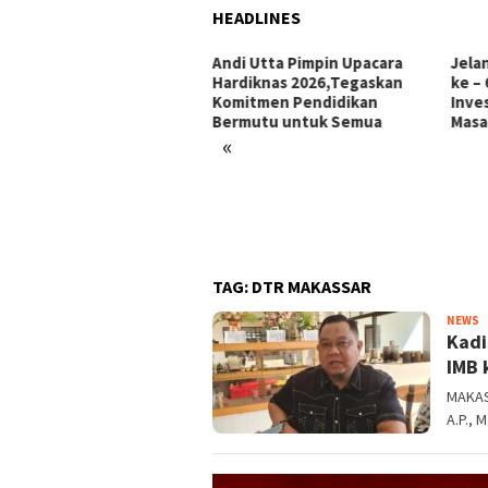
HEADLINES
Andi Utta Pimpin Upacara
Jelang Hari Jadi Bulukum
Hardiknas 2026,Tegaskan
ke – 66 Tahun: Menata
Komitmen Pendidikan
Investasi, Menyongsong
Bermutu untuk Semua
Masa Depan
«
elar
TAG:
DTR MAKASSAR
M
NEWS
Kadi
n
IMB 
MAKAS
A.P., 