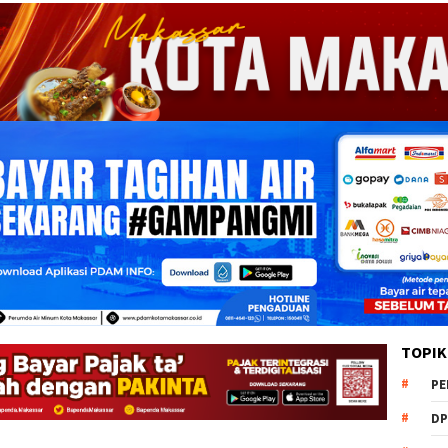
TOPIK
PE
DP