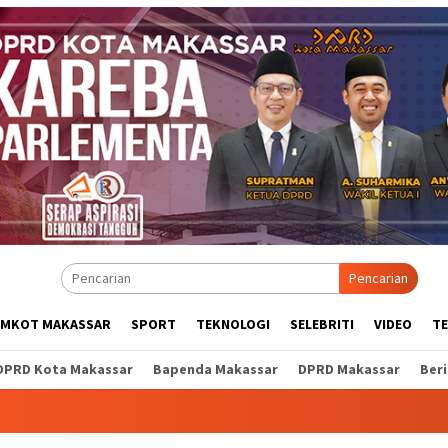
Pencarian
EMKOT MAKASSAR
SPORT
TEKNOLOGI
SELEBRITI
VIDEO
T
DPRD Kota Makassar
Bapenda Makassar
DPRD Makassar
Ber