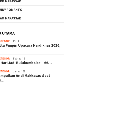
RD MAKASSAR
NNY POMANTO
Andi Utta Pimpin Upacara
AM MAKASSAR
Hardiknas 2026,Tegaskan
Komitmen Pendidikan
Bermutu untuk Semua
A UTAMA
ATEGORI
Mei 4
KSP Berkat Bulukumba Gelar
tta Pimpin Upacara Hardiknas 2026,
Zikir dan Doa Bersama
Sambut Tahun Baru
ATEGORI
Februari 3
 Hari Jadi Bulukumba ke – 66…
ATEGORI
Januari 31
sampaikan Andi Makkasau Saat
u…
 hitam mahjong rekomendasi
slot online
mus slot gacor