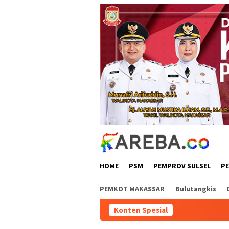
Loncat
ke
konten
HOME
PSM
PEMPROV SULSEL
P
PEMKOT MAKASSAR
Bulutangkis
Konten Spesial