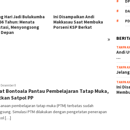
DP
DA
Disampaikan Andi
PD
asau Saat Membuka
eni KSP Berkat
»
BERIT
TANPA K
54 Personel Polres
KSP Be
Andi U
Bulukumba Naik Pangkat, 3
Zikir 
…
Diantaranya Naik Kompol
Sambu
TANPA K
Jelang
TANPA K
usuf
Desember 8
Ini Di
t Bontoala Pantau Pembelajaran Tatap Muka,
hmad
Memb
tkan Satpol PP
sanaan pembelajaran tatap muka (PTM) terbatas sudah
scatter
ngsung. Simulasi PTM dilakukan dengan pengetatan penerapan
maxwin 
ol […]
pola ru