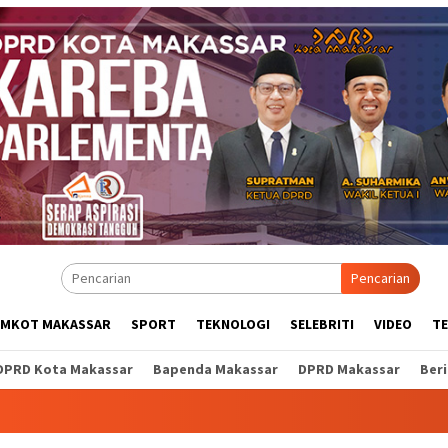
Pencarian
EMKOT MAKASSAR
SPORT
TEKNOLOGI
SELEBRITI
VIDEO
T
DPRD Kota Makassar
Bapenda Makassar
DPRD Makassar
Ber