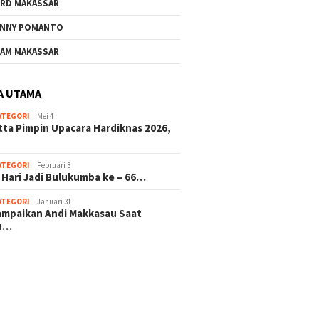
RD MAKASSAR
NNY POMANTO
Andi Utta Pimpin Upacara
Jelang 
AM MAKASSAR
Hardiknas 2026,Tegaskan
ke – 66
Komitmen Pendidikan
Investa
Bermutu untuk Semua
Masa D
A UTAMA
ATEGORI
Mei 4
rkat Bulukumba Gelar
tta Pimpin Upacara Hardiknas 2026,
dan Doa Bersama
t Tahun Baru
ATEGORI
Februari 3
 Hari Jadi Bulukumba ke – 66…
ATEGORI
Januari 31
sampaikan Andi Makkasau Saat
u…
 hitam mahjong rekomendasi
slot online
mus slot gacor