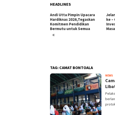
HEADLINES
i Utta Pimpin Upacara
Jelang Hari Jadi Bulukumba
Ini 
diknas 2026,Tegaskan
ke – 66 Tahun: Menata
Makk
mitmen Pendidikan
Investasi, Menyongsong
Pors
rmutu untuk Semua
Masa Depan
«
TAG:
CAMAT BONTOALA
Y
NEWS
Cama
A
Liba
Pelak
berla
protok