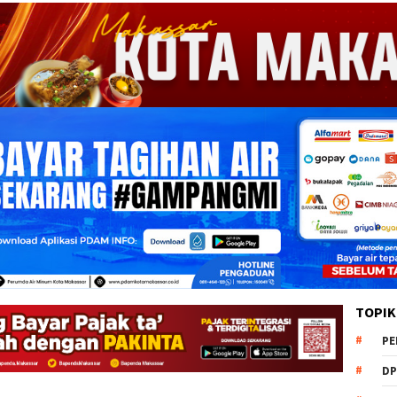
TOPIK
PE
DP