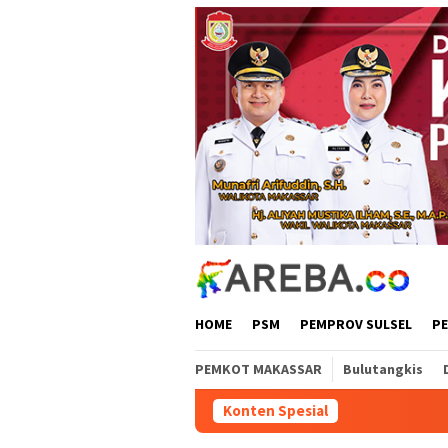
Loncat
ke
konten
HOME
PSM
PEMPROV SULSEL
P
PEMKOT MAKASSAR
Bulutangkis
Konten Spesial