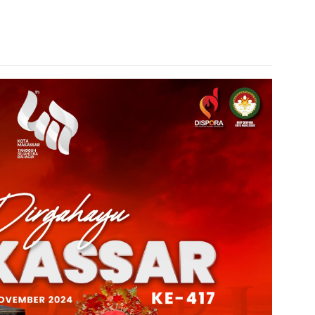
admin s
situs ju
bonus s
pakar p
prediks