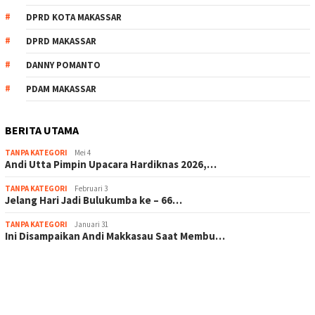
DPRD KOTA MAKASSAR
DPRD MAKASSAR
DANNY POMANTO
PDAM MAKASSAR
BERITA UTAMA
TANPA KATEGORI
Mei 4
Andi Utta Pimpin Upacara Hardiknas 2026,…
TANPA KATEGORI
Februari 3
Jelang Hari Jadi Bulukumba ke – 66…
TANPA KATEGORI
Januari 31
Ini Disampaikan Andi Makkasau Saat Membu…
scatter hitam mahjong rekomendasi
maxwin slot online
pola rumus slot gacor