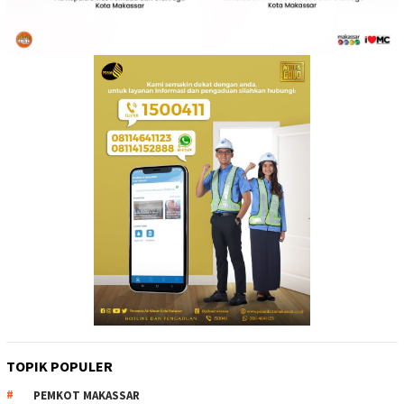
TOPIK POPULER
PEMKOT MAKASSAR