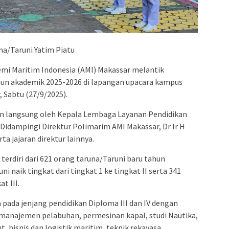
admin s
situs ju
bonus s
pakar p
na/Taruni Yatim Piatu
prediks
emi Maritim Indonesia (AMI) Makassar melantik
ahun akademik 2025-2026 di lapangan upacara kampus
, Sabtu (27/9/2025).
in langsung oleh Kepala Lembaga Layanan Pendidikan
n.Didampingi Direktur Polimarim AMI Makassar, Dr Ir H
ta jajaran direktur lainnya.
 terdiri dari 621 orang taruna/Taruni baru tahun
i naik tingkat dari tingkat 1 ke tingkat II serta 341
at III.
 pada jenjang pendidikan Diploma III dan IV dengan
 manajemen pelabuhan, permesinan kapal, studi Nautika,
t, bisnis dan logistik maritim, teknik rekayasa