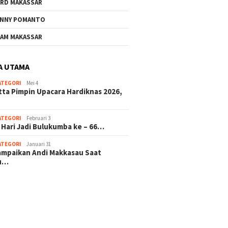
RD MAKASSAR
NNY POMANTO
AM MAKASSAR
A UTAMA
ATEGORI
Mei 4
tta Pimpin Upacara Hardiknas 2026,
ATEGORI
Februari 3
 Hari Jadi Bulukumba ke – 66…
ATEGORI
Januari 31
sampaikan Andi Makkasau Saat
u…
 hitam mahjong rekomendasi
slot online
mus slot gacor