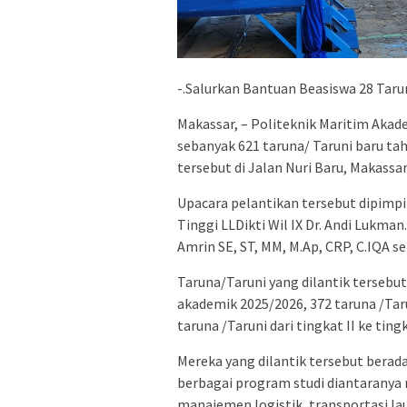
-.Salurkan Bantuan Beasiswa 28 Taru
Makassar, – Politeknik Maritim Akad
sebanyak 621 taruna/ Taruni baru t
tersebut di Jalan Nuri Baru, Makassar
Upacara pelantikan tersebut dipimp
Tinggi LLDikti Wil IX Dr. Andi Lukma
Amrin SE, ST, MM, M.Ap, CRP, C.IQA ser
Taruna/Taruni yang dilantik tersebut
akademik 2025/2026, 372 taruna /Tarun
taruna /Taruni dari tingkat II ke tingk
Mereka yang dilantik tersebut berada
berbagai program studi diantaranya
manajemen logistik, transportasi lau