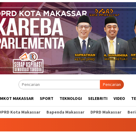
Pencarian
EMKOT MAKASSAR
SPORT
TEKNOLOGI
SELEBRITI
VIDEO
T
DPRD Kota Makassar
Bapenda Makassar
DPRD Makassar
Ber