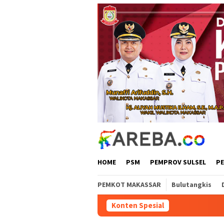
Loncat
ke
konten
HOME
PSM
PEMPROV SULSEL
P
PEMKOT MAKASSAR
Bulutangkis
Konten Spesial