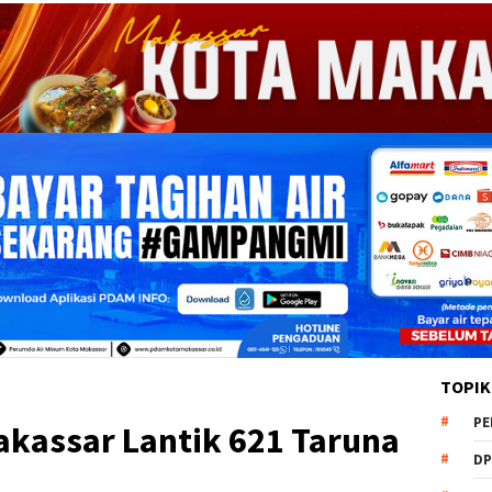
TOPIK
PE
kassar Lantik 621 Taruna
DP