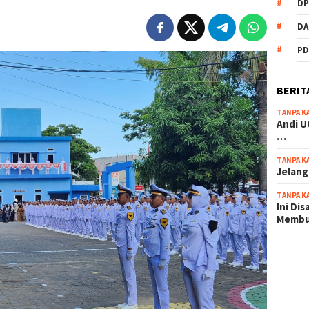
DP
DA
PD
BERIT
TANPA K
Andi U
…
TANPA K
Jelang
TANPA K
Ini Di
Memb
scatter
maxwin 
pola ru