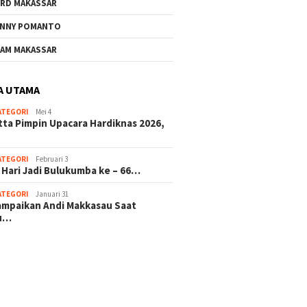
RD MAKASSAR
NNY POMANTO
AM MAKASSAR
A UTAMA
ATEGORI
Mei 4
tta Pimpin Upacara Hardiknas 2026,
ATEGORI
Februari 3
 Hari Jadi Bulukumba ke – 66…
ATEGORI
Januari 31
sampaikan Andi Makkasau Saat
u…
 hitam mahjong rekomendasi
slot online
mus slot gacor