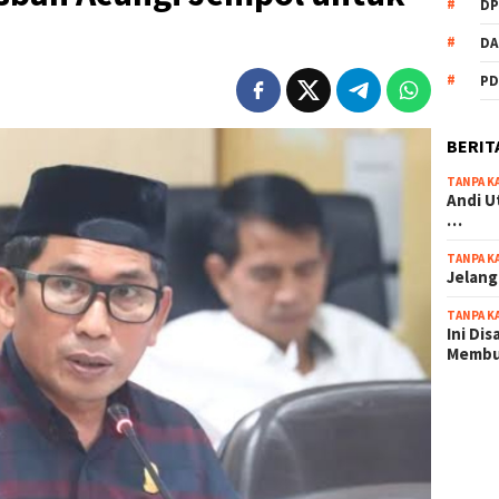
DP
DA
PD
BERIT
TANPA K
Andi U
…
TANPA K
Jelang
TANPA K
Ini Di
Memb
scatter
maxwin 
pola ru