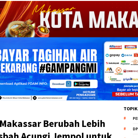
TOPIK
PE
 Makassar Berubah Lebih
DP
isbah Acungi Jempol untuk