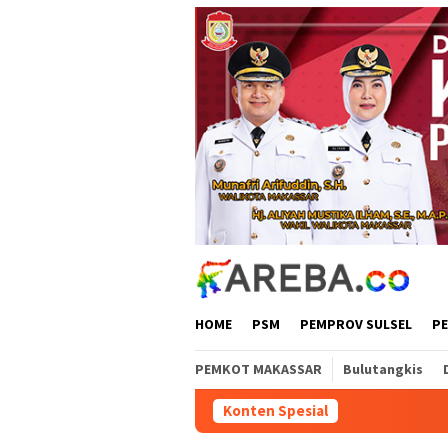
Loncat
ke
konten
HOME
PSM
PEMPROV SULSEL
P
PEMKOT MAKASSAR
Bulutangkis
Konten Spesial