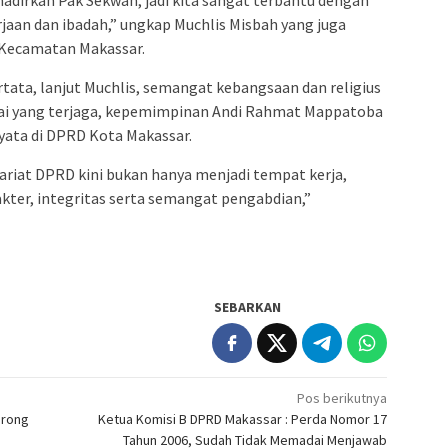
hadirkan Pak Sekwan, jadi kita sangat terbantu dengan
aan dan ibadah,” ungkap Muchlis Misbah yang juga
 Kecamatan Makassar.
rtata, lanjut Muchlis, semangat kebangsaan dan religius
awai yang terjaga, kepemimpinan Andi Rahmat Mappatoba
yata di DPRD Kota Makassar.
tariat DPRD kini bukan hanya menjadi tempat kerja,
kter, integritas serta semangat pengabdian,”
SEBARKAN
Pos berikutnya
orong
Ketua Komisi B DPRD Makassar : Perda Nomor 17
Tahun 2006, Sudah Tidak Memadai Menjawab