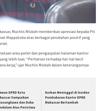
admin s
situs ju
bonus s
pakar p
prediks
ssar, Muchlis Misbah memberikan apresiasi kepada Plt
mat Mappatoba atas berbagai perubahan positif yang
riat.
nataan area parkir dan pengaspalan halaman kantor
ang lebih luas. “Perhatian terhadap hal-hal kecil
na kerja,” ujar Muchlis Misbah dalam keterangannya
kwan DPRD Kota
Korban Meninggal di Insiden
kassar Sampaikan
Pembakaran Kantor DPRD
lasungkawa dan Duka
Makassar Bertambah
ndalam Atas Peristiwa