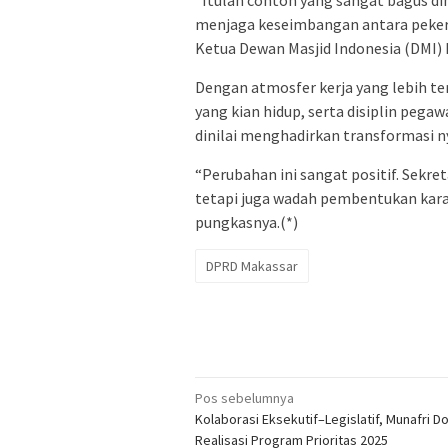
“Itulah contoh yang sangat bagus di
menjaga keseimbangan antara pekerj
Ketua Dewan Masjid Indonesia (DMI)
Dengan atmosfer kerja yang lebih te
yang kian hidup, serta disiplin peg
dinilai menghadirkan transformasi n
“Perubahan ini sangat positif. Sekre
tetapi juga wadah pembentukan kara
pungkasnya.(*)
DPRD Makassar
Navigasi
Pos sebelumnya
Kolaborasi Eksekutif–Legislatif, Munafri D
pos
Realisasi Program Prioritas 2025