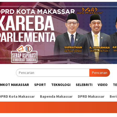
Pencarian
EMKOT MAKASSAR
SPORT
TEKNOLOGI
SELEBRITI
VIDEO
T
DPRD Kota Makassar
Bapenda Makassar
DPRD Makassar
Ber