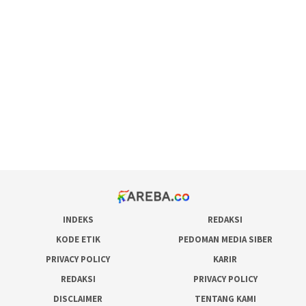
scatter hitam mahjong rekomendasi
maxwin slot online
pola rumus slot gacor
admin slot gacor
situs judi online
bonus scatter hitam mahjong
pakar pola gacor slot online
prediksi juara taruhan bola
INDEKS
REDAKSI
KODE ETIK
PEDOMAN MEDIA SIBER
PRIVACY POLICY
KARIR
REDAKSI
PRIVACY POLICY
DISCLAIMER
TENTANG KAMI