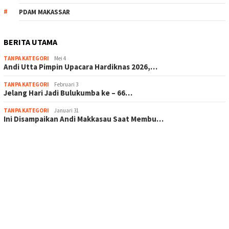
PDAM MAKASSAR
BERITA UTAMA
TANPA KATEGORI
Mei 4
Andi Utta Pimpin Upacara Hardiknas 2026,…
TANPA KATEGORI
Februari 3
Jelang Hari Jadi Bulukumba ke – 66…
TANPA KATEGORI
Januari 31
Ini Disampaikan Andi Makkasau Saat Membu…
scatter hitam mahjong rekomendasi
maxwin slot online
pola rumus slot gacor
admin slot gacor
situs judi online
bonus scatter hitam mahjong
pakar pola gacor slot online