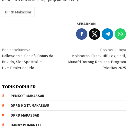
DPRD Makassar
SEBARKAN
Navigasi
Pos sebelumnya
Pos berikutnya
Halloween al Casinò: Bonus da
Kolaborasi Eksekutif–Legislatif,
pos
Brivido, Slot Spettrali e
Munafri Dorong Realisasi Program
Live‑Dealer da Urlo
Prioritas 2025
TOPIK POPULER
PEMKOT MAKASSAR
DPRD KOTA MAKASSAR
DPRD MAKASSAR
DANNY POMANTO