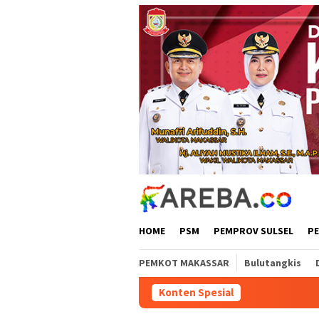
Loncat
ke
konten
HOME
PSM
PEMPROV SULSEL
P
PEMKOT MAKASSAR
Bulutangkis
Konten Spesial