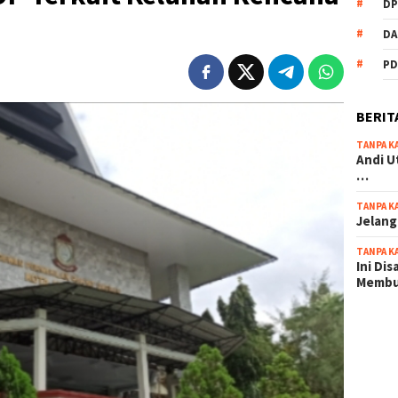
DP
DA
PD
BERIT
TANPA K
Andi U
…
TANPA K
Jelang
TANPA K
Ini Di
Memb
scatter
maxwin 
pola ru