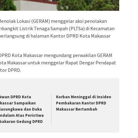
admin s
situs ju
bonus s
Menolak Lokasi (GERAM) menggelar aksi penolakan
pakar p
angkit Listrik Tenaga Sampah (PLTSa) di Kecamatan
prediks
i berlangsung di halaman Kantor DPRD Kota Makassar
C DPRD Kota Makassar mengundang perwakilan GERAM
Kota Makassar untuk menggelar Rapat Dengar Pendapat
ntor DPRD.
kwan DPRD Kota
Korban Meninggal di Insiden
kassar Sampaikan
Pembakaran Kantor DPRD
lasungkawa dan Duka
Makassar Bertambah
ndalam Atas Peristiwa
bakaran Gedung DPRD