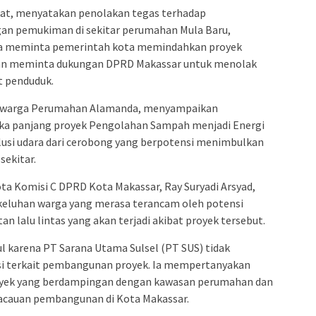
akat, menyatakan penolakan tegas terhadap
n pemukiman di sekitar perumahan Mula Baru,
 Ia meminta pemerintah kota memindahkan proyek
dan meminta dukungan DPRD Makassar untuk menolak
t penduduk.
h, warga Perumahan Alamanda, menyampaikan
ka panjang proyek Pengolahan Sampah menjadi Energi
polusi udara dari cerobong yang berpotensi menimbulkan
sekitar.
ta Komisi C DPRD Kota Makassar, Ray Suryadi Arsyad,
eluhan warga yang merasa terancam oleh potensi
n lalu lintas yang akan terjadi akibat proyek tersebut.
l karena PT Sarana Utama Sulsel (PT SUS) tidak
si terkait pembangunan proyek. Ia mempertanyakan
proyek yang berdampingan dengan kawasan perumahan dan
kacauan pembangunan di Kota Makassar.