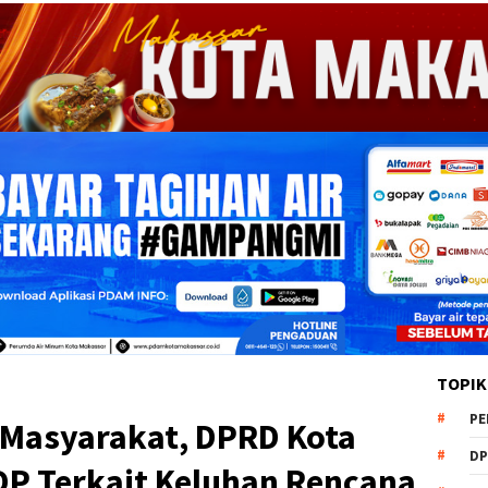
TOPIK
PE
si Masyarakat, DPRD Kota
DP
DP Terkait Keluhan Rencana