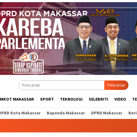
Pencarian
EMKOT MAKASSAR
SPORT
TEKNOLOGI
SELEBRITI
VIDEO
T
DPRD Kota Makassar
Bapenda Makassar
DPRD Makassar
Ber