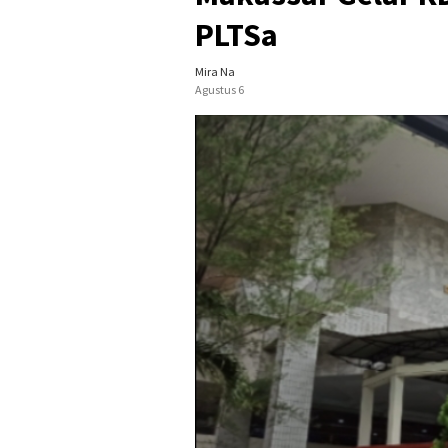
PLTSa
Mira Na
Agustus 6