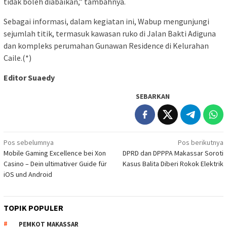
tidak boleh diabaikan,” tambahnya.
Sebagai informasi, dalam kegiatan ini, Wabup mengunjungi
sejumlah titik, termasuk kawasan ruko di Jalan Bakti Adiguna
dan kompleks perumahan Gunawan Residence di Kelurahan
Caile.(*)
Editor Suaedy
SEBARKAN
Navigasi
Pos sebelumnya
Pos berikutnya
Mobile Gaming Excellence bei Xon
DPRD dan DPPPA Makassar Soroti
pos
Casino – Dein ultimativer Guide für
Kasus Balita Diberi Rokok Elektrik
iOS und Android
TOPIK POPULER
PEMKOT MAKASSAR