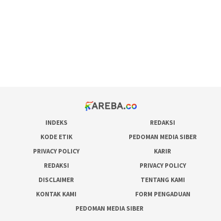
admin slot gacor
situs judi online
bonus scatter hitam mahjong
pakar pola gacor slot online
prediksi juara taruhan bola
INDEKS
REDAKSI
KODE ETIK
PEDOMAN MEDIA SIBER
PRIVACY POLICY
KARIR
REDAKSI
PRIVACY POLICY
DISCLAIMER
TENTANG KAMI
KONTAK KAMI
FORM PENGADUAN
PEDOMAN MEDIA SIBER