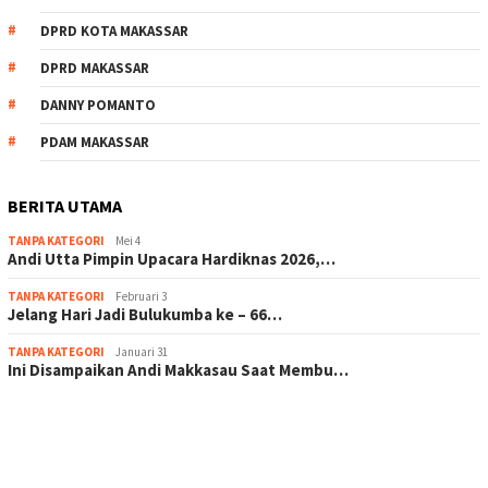
DPRD KOTA MAKASSAR
DPRD MAKASSAR
DANNY POMANTO
PDAM MAKASSAR
BERITA UTAMA
TANPA KATEGORI
Mei 4
Andi Utta Pimpin Upacara Hardiknas 2026,…
TANPA KATEGORI
Februari 3
Jelang Hari Jadi Bulukumba ke – 66…
TANPA KATEGORI
Januari 31
Ini Disampaikan Andi Makkasau Saat Membu…
scatter hitam mahjong rekomendasi
maxwin slot online
pola rumus slot gacor