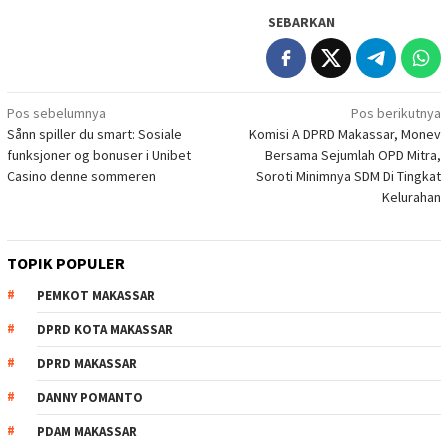
SEBARKAN
Navigasi
Pos sebelumnya
Pos berikutnya
Sånn spiller du smart: Sosiale
Komisi A DPRD Makassar, Monev
pos
funksjoner og bonuser i Unibet
Bersama Sejumlah OPD Mitra,
Casino denne sommeren
Soroti Minimnya SDM Di Tingkat
Kelurahan
TOPIK POPULER
PEMKOT MAKASSAR
DPRD KOTA MAKASSAR
DPRD MAKASSAR
DANNY POMANTO
PDAM MAKASSAR