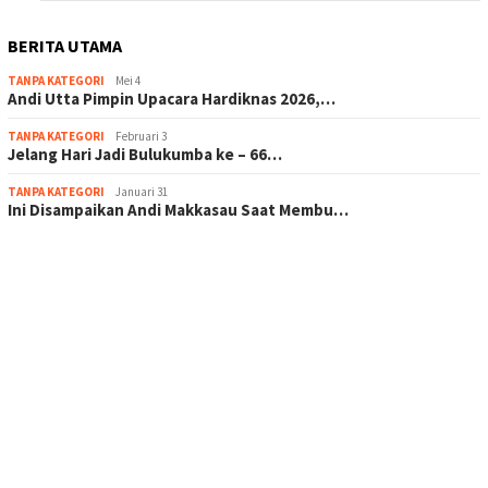
BERITA UTAMA
TANPA KATEGORI
Mei 4
Andi Utta Pimpin Upacara Hardiknas 2026,…
TANPA KATEGORI
Februari 3
Jelang Hari Jadi Bulukumba ke – 66…
TANPA KATEGORI
Januari 31
Ini Disampaikan Andi Makkasau Saat Membu…
scatter hitam mahjong rekomendasi
maxwin slot online
pola rumus slot gacor
admin slot gacor
situs judi online
bonus scatter hitam mahjong
pakar pola gacor slot online
prediksi juara taruhan bola