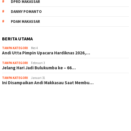
DPRD MAKASSAR
DANNY POMANTO
PDAM MAKASSAR
BERITA UTAMA
TANPA KATEGORI
Mei 4
Andi Utta Pimpin Upacara Hardiknas 2026,…
TANPA KATEGORI
Februari 3
Jelang Hari Jadi Bulukumba ke – 66…
TANPA KATEGORI
Januari 31
Ini Disampaikan Andi Makkasau Saat Membu…
scatter hitam mahjong rekomendasi
maxwin slot online
pola rumus slot gacor
admin slot gacor
situs judi online