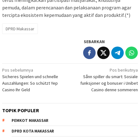
terus meningkatkan partisipasi masyarakat, khususnya
pemuda, dalam perencanaan dan pelaksanaan program agar
tercipta ekosistem kepemudaan yang aktif dan produktif.(*)
DPRD Makassar
SEBARKAN
Navigasi
Pos sebelumnya
Pos berikutnya
Sicheres Spielen und schnelle
Sånn spiller du smart: Sosiale
pos
Auszahlungen: So schützt Yep
funksjoner og bonuser i Unibet
Casino Ihr Geld
Casino denne sommeren
TOPIK POPULER
PEMKOT MAKASSAR
DPRD KOTA MAKASSAR